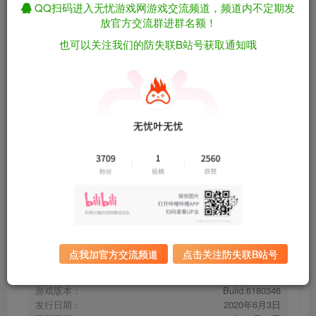
QQ扫码进入无忧游戏网游戏交流频道，频道内不定期发
放官方交流群进群名额！
也可以关注我们的防失联B站号获取通知哦
亦春秋/Power Of Seasons Build.6180346 “修
免费资源
复启动报错” （官中）
资源下载
有问题看网站顶部解压运
夸克下载
行教程排查
全站统一解压密码：
迅雷下载
sygu.cc
百度下载
UC下载
点我加官方交流频道
点击关注防失联B站号
游戏大小：
23.4GB
游戏评价：
褒贬不一
游戏版本：
Build.6180346
发行日期：
2020年6月3日