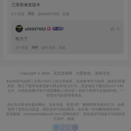
已更新修复版本
2个月前
@
a56897662
回复
河北
a56897662
0
给力了
2个月前
@
叶无忧
回复
吉林
Copyright © 2024 ·
无忧游戏网
· 为爱发电，游戏无忧.
本站内容均由第三方用户自行上传分享推荐，仅供参考学习使用，版权归原著
所有，禁止下载本站资源参与商业和非法行为，您必须在下载后的24个小时
之内，从您的电脑/手机中彻底删除上述内容！若由于商用引起版权纠纷，一
切责任均由使用者承担。
本站为非商业性盈利网站，没有充值、售卖VIP、捆绑销售等相关行为。如果
侵害了您的合法权益，请您及时与我们联系，会在第一时间删除相关内容。
联系邮箱：carolsy606@gmail.com 或网站留言，其他途径可能收不到或响应
不及时，谢谢。