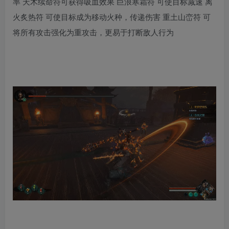
率 天木续命符可获得吸血效果 巨浪寒霜符 可使目标减速 离
火炙热符 可使目标成为移动火种，传递伤害 重土山峦符 可
将所有攻击强化为重攻击，更易于打断敌人行为