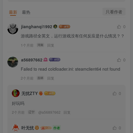
只看作者
最新
最热
jianghanqi1992
0
游戏路径全英文，运行游戏没有任何反应是什么情况？？
1个月前
回复
河南
a56897662
0
Failed to read coldloader.ini: steamclient64 not found
2个月前
回复
吉林
无忧ZTY
0
好玩吗
2个月前
@
a56897662
回复
辽宁
叶无忧
0
作者