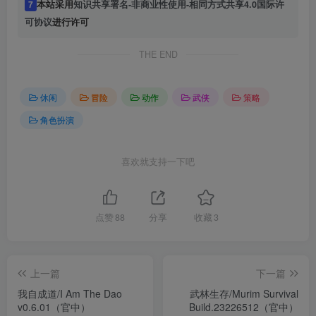
7
本站采用
知识共享署名-非商业性使用-相同方式共享4.0国际许
可协议
进行许可
THE END
休闲
冒险
动作
武侠
策略
角色扮演
喜欢就支持一下吧
点赞
88
分享
收藏
3
上一篇
下一篇
我自成道/I Am The Dao
武林生存/Murim Survival
v0.6.01（官中）
Build.23226512（官中）