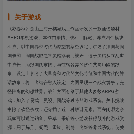
关于游戏
《亦春秋》是由上海丹橘游戏工作室研发的一款仙侠题材
ARPG单机游戏。本作由剧情、战斗、解谜、养成四个模块
组成。以中国春秋时代为原型的架空设定，讲述了淮国与闽
国争霸，闽国战败之将灵姑浮满门被屠，遗子灵姑从在乱世
中成长，为报国仇家恨，与性格各异的伙伴共同历险的故
事。设定上参考了大量春秋时代的文化特征和中国古代的神
话故事，将二者结合融入设定，力图呈现一个战火纷争，光
怪陆离的幻想世界。战斗方面有别于其他大多数ARPG游
戏，加入了易式、灵视、团战等独特的游戏系统。关卡挑战
中除了砍怪杀敌，还穿插了近十种解谜元素。而在闲暇之余
玩家可以通过钓鱼、采草、采矿等小游戏获得额外的游戏资
源，用于炼丹、凝炁、重铸、制符、烹饪等养成系统，使关