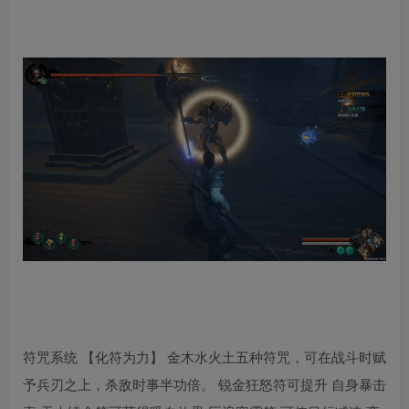
符咒系统 【化符为力】 金木水火土五种符咒，可在战斗时赋
予兵刃之上，杀敌时事半功倍。 锐金狂怒符可提升 自身暴击