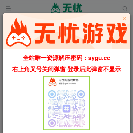
全站唯一资源解压密码：sygu.cc
右上角叉号关闭弹窗 登录后此弹窗不显示
00:00
/
01:42
speed
首页
休闲
正文
5
1660
88
亦春秋/Power Of Seasons Build.6180346 “修
复启动报错” （官中）
叶无忧
关注
私信
2个月前更新