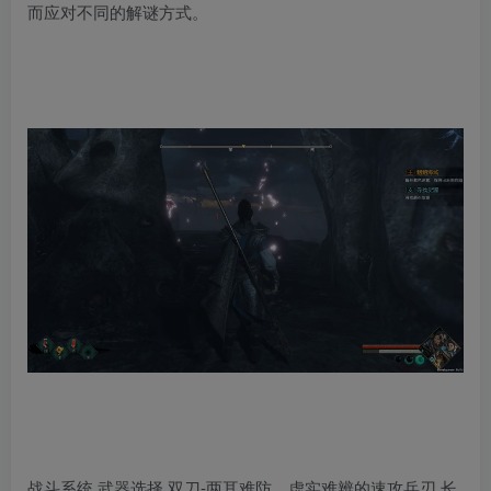
而应对不同的解谜方式。
战斗系统 武器选择 双刀-两耳难防，虚实难辨的速攻兵刃 长