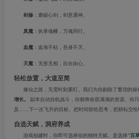
剑修
：磨砺心剑，剑意通神。
真魔
：执掌魂幡，万魂同行。
血魔
：血海不枯，吾身不灭。
天魔
：无形无相，自在由心。
轻松放置，大道至简
修仙之路，无需时刻紧盯。我们为你剔除了繁琐的操
增长。
副本自动挂机战斗，你都将收获满满的资源。你只
及……下一次飞升的目标。把时间留给思考，把耕耘交给
自选天赋，洞府养成
游戏创建时，你即可选择你的独特天赋。是选择
“百