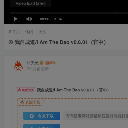
Video load failed
00:00
/
01:04
首页
休闲
正文
我自成道/I Am The Dao v0.6.01（官中）
叶无忧
2个月前更新
我自成道/I Am The Dao v0.6.01（官中）
免费资源
资源下载
夸克下载
有问题看网站顶部解压运行教程排