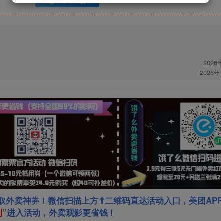
UC下载
2026
2026
取外卖神券！微信扫描上方⬆二维码直达活动入口，美团AP
利
”
进入活动，外卖观影更省钱！