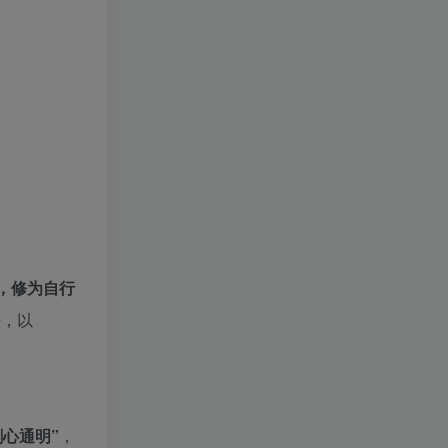
，修为自行
法，以
剑心通明”
，