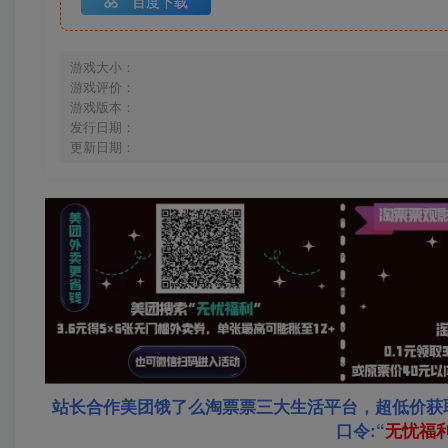
百度下载
游戏大小：
游戏评价：
游戏版本：
发行日期：
更新日期：
站长合作美团饿了么淘票票三大生活平台，超低价获
口令:“
无忧福