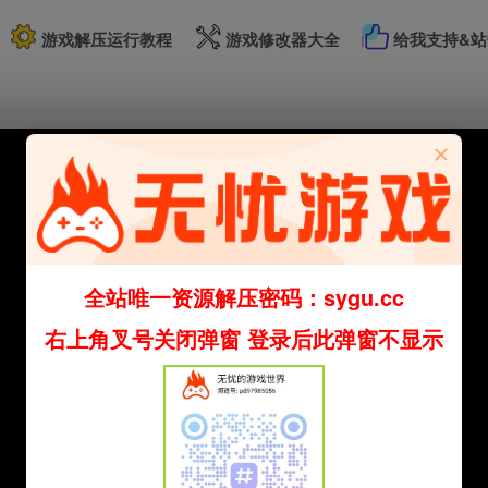
游戏解压运行教程
游戏修改器大全
给我支持&站
全站唯一资源解压密码：sygu.cc
右上角叉号关闭弹窗 登录后此弹窗不显示