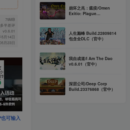
Deluxe Edition 完整版 集成
崩坏之兆：瘟疫/Omen
汉化（汉化）
Exitio: Plague
Build.7729067（官中）
79MB
多半差评
v0.6.01
人生巅峰 Build.22809814
年5月14日
包含全DLC（官中）
年05月23日
我自成道/I Am The Dao
v0.6.01（官中）
深层公司/Deep Corp
Build.23376868（官中）
P也可输入