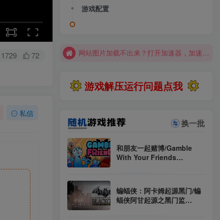
全站资源解压密码：sygu.cc
游戏配置
网站图片加载不出来？打开加速器，加速steam，清空浏览器缓存试试
网站图片加载不出来？打开加速器，加速steam，清空浏览器缓存试试
求游戏、游戏补档、资源反馈请去网站首页更新征集留言，其他界面响应不及时
1729
72
大部分游戏解压安装问题可通过网站首页运行教程排查解决
游戏解压运行问题点我
全站资源解压密码：sygu.cc
私信
换一批
和朋友一起赌博/Gamble
With Your Friends
v1.0.11（英文）
蝙蝠侠：阿卡姆起源黑门/蝙
蝠侠阿甘起源之黑门监
狱/Batman: Arkham
Origins Blackgate -