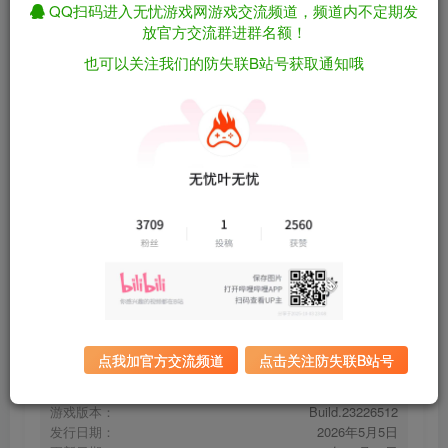
QQ扫码进入无忧游戏网游戏交流频道，频道内不定期发
放官方交流群进群名额！
也可以关注我们的防失联B站号获取通知哦
武林生存/Murim Survival Build.23226512（官
免费资源
中）
资源下载
有问题看网站顶部解压运
夸克下载
行教程排查
全站统一解压密码：
迅雷下载
sygu.cc
百度下载
UC下载
点我加官方交流频道
点击关注防失联B站号
游戏大小：
174MB
游戏评价：
多半好评
游戏版本：
Build.23226512
发行日期：
2026年5月5日