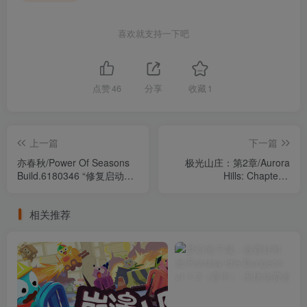
喜欢就支持一下吧
点赞
46
分享
收藏
1
上一篇
下一篇
亦春秋/Power Of Seasons
极光山庄：第2章/Aurora
Build.6180346 “修复启动报
Hills: Chapter 2
错” （官中）
Build.22858586（官中）
相关推荐