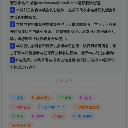
请联系站长 邮箱
carolsy606@gmail.com
进行删除处理。
4
本站部分内容转载自其它媒体，但并不代表本站赞同其观点和
对其真实性负责。
5
本站内容均由互联网收集整理，仅供大家参考、学习，不存在
任何商业目的与商业用途。 若您需要商业运营或用于其他商业活
动，请您购买正版授权并合法使用。
6
本站提供的所有资源仅供参考学习使用，版权归原著所有，禁
止下载本站资源参与任何商业和非法行为，请于24小时之内删除!
7
本站采用
知识共享署名-非商业性使用-相同方式共享4.0国际许
可协议
进行许可
THE END
休闲
像素图形
冒险
动作
动作冒险
动作类Rogue
动作角色扮演
奇幻
武术
生存
类Rogue
角色扮演