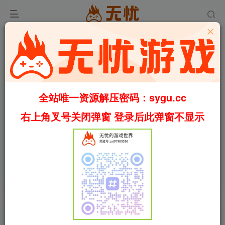
全站唯一资源解压密码：sygu.cc
Video load failed
右上角叉号关闭弹窗 登录后此弹窗不显示
00:00
/
00:51
speed
首页
休闲
正文
0
1219
46
武林生存/Murim Survival Build.23226512（官
中）
叶无忧
关注
私信
2个月前更新