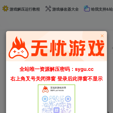
游戏解压运行教程
游戏修改器大全
给我支持&站
文
全站唯一资源解压密码：sygu.cc
右上角叉号关闭弹窗 登录后此弹窗不显示
评分
欢迎为Ta评分