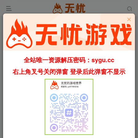
首页
无忧游戏社区
小白提问
小白提问区
正文
兄弟们妻中蜜3的存档怎么打不进去啊
shuaiddddd
关注
私信
1个月前发布
11次阅读
全站唯一资源解压密码：sygu.cc
右上角叉号关闭弹窗 登录后此弹窗不显示
评分
欢迎为Ta评分
分享
收藏