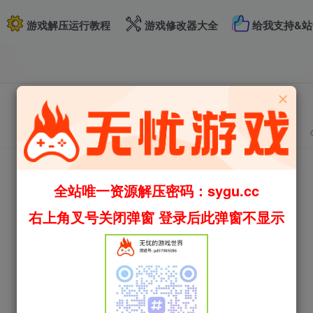
游戏解压运行教程
游戏修改器大全
给我支持&站
文
全站唯一资源解压密码：sygu.cc
右上角叉号关闭弹窗 登录后此弹窗不显示
6
2人已评分