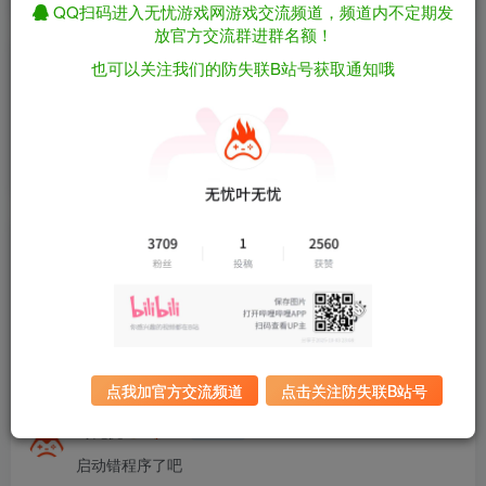
QQ扫码进入无忧游戏网游戏交流频道，频道内不定期发
放官方交流群进群名额！
也可以关注我们的防失联B站号获取通知哦
请登录后发表评论
登录
注册
回复
只看作者
最新
最热
2
小欢喜
0
作者
另一个启动程序打不开
1个月前
回复
江苏
点我加官方交流频道
点击关注防失联B站号
叶无忧
0
超级版主
启动错程序了吧