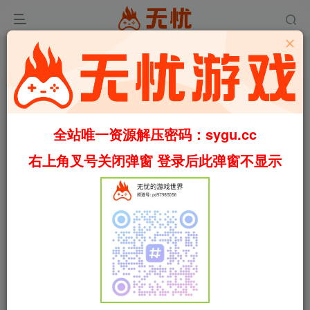
首页
无忧游戏社区
小白提问
小白提问区
正文
游戏启动问题，麻烦大家了
小欢喜
关注
私信
1个月前发布
35次阅读
全站唯一资源解压密码：sygu.cc
右上角叉号关闭弹窗 登录后此弹窗不显示
刺客信条英灵殿打开就要去育碧平台登录，登录完了之
后还要密钥怎么办啊
评分
欢迎为Ta评分
分享
收藏