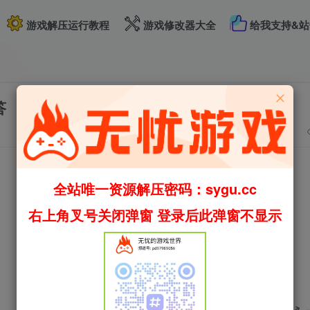
游戏解压运行教程
游戏修改器大全
给我支持&站
文
答
全站唯一资源解压密码：sygu.cc
右上角叉号关闭弹窗 登录后此弹窗不显示
评分
欢迎为Ta评分