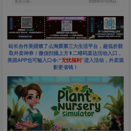
更新日期：
2026年07月05日
站长合作美团饿了么淘票票三大生活平台，超低价获
取外卖神券！微信扫描上方⬆二维码直达活动入口，
美团APP也可输入口令:“
无忧福利
”
进入活动，外卖观
影更省钱！