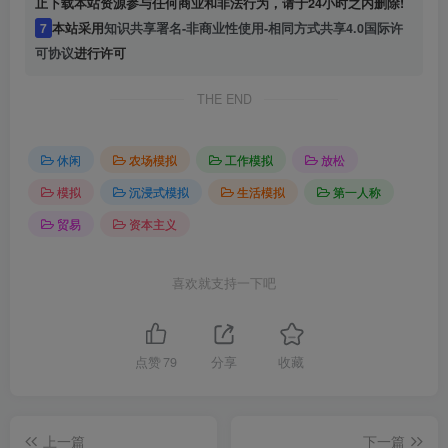
止下载本站资源参与任何商业和非法行为，请于24小时之内删除!
7
本站采用
知识共享署名-非商业性使用-相同方式共享4.0国际许
可协议
进行许可
THE END
休闲
农场模拟
工作模拟
放松
模拟
沉浸式模拟
生活模拟
第一人称
贸易
资本主义
喜欢就支持一下吧
点赞
79
分享
收藏
上一篇
下一篇