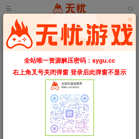
全站唯一资源解压密码：sygu.cc
右上角叉号关闭弹窗 登录后此弹窗不显示
首页
休闲
正文
0
565
79
植物苗圃模拟器/Plant Nursery Simulator
v1.0.1（官中）
叶无忧
关注
私信
32天前更新