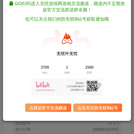
QQ扫码进入无忧游戏网游戏交流频道，频道内不定期发
放官方交流群进群名额！
也可以关注我们的防失联B站号获取通知哦
植物苗圃模拟器/Plant Nursery Simulator
免费资源
v1.0.1（官中）
资源下载
有问题看网站顶部解压运
夸克下载
行教程排查
全站统一解压密码：
迅雷下载
sygu.cc
百度下载
UC下载
点我加官方交流频道
点击关注防失联B站号
游戏大小：
1.1GB
游戏评价：
特别好评
游戏版本：
v1.0.1
发行日期：
2026年6月23日