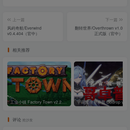
上一篇
下一篇
风屿奇航/Everwind
翻转世界/Overthrown v1.0
v0.4.404（官中）
正式版（官中）
相关推荐
工业小镇 Factory Town v2.2.4a -（官中）
宇宙魔
评论
抢沙发