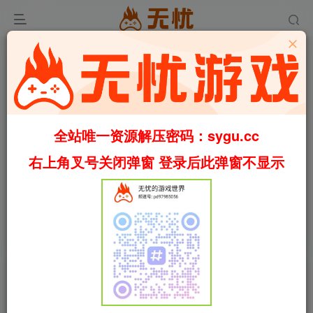
全站唯一资源解压密码：sygu.cc
Video load failed
右上角叉号关闭弹窗 登录后此弹窗不显示
00:00
/
00:35
speed
首页
休闲
正文
0
564
51
伐木狂潮/Timber Rush v1.0.5（官中）
叶无忧
关注
私信
3个月前更新