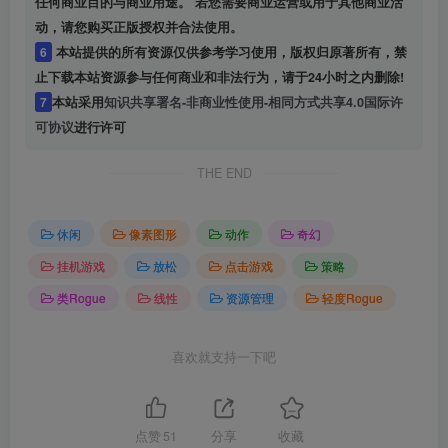
任何商业目的与商业用途。 若您需要商业运营或用于其他商业活
动，请您购买正版授权并合法使用。
6
本站提供的所有资源仅供参考学习使用，版权归原著所有，禁
止下载本站资源参与任何商业和非法行为，请于24小时之内删除!
7
本站采用
知识共享署名-非商业性使用-相同方式共享4.0国际许
可协议
进行许可
THE END
休闲
像素图形
动作
奇幻
挂机游戏
放松
点击游戏
策略
类Rogue
线性
资源管理
轻度Rogue
喜欢就支持一下吧
点赞
51
分享
收藏