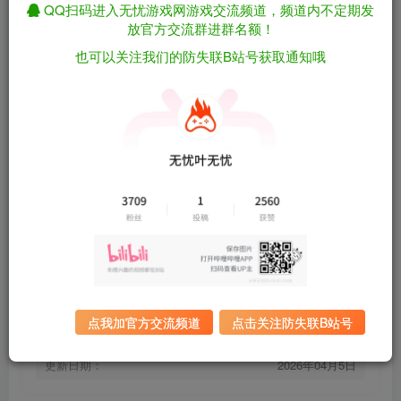
QQ扫码进入无忧游戏网游戏交流频道，频道内不定期发
放官方交流群进群名额！
伐木狂潮/Timber Rush v1.0.5（官中）
免费资源
也可以关注我们的防失联B站号获取通知哦
资源下载
有问题看网站顶部解压运
夸克下载
行教程排查
全站统一解压密码：
迅雷下载
sygu.cc
百度下载
UC下载
游戏大小：
50MB
游戏评价：
特别好评
点我加官方交流频道
点击关注防失联B站号
游戏版本：
v1.0.5
发行日期：
2026年3月18日
更新日期：
2026年04月5日