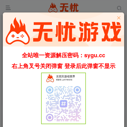
全站唯一资源解压密码：sygu.cc
右上角叉号关闭弹窗 登录后此弹窗不显示
00:00
/
00:59
speed
首页
俯视
正文
0
636
46
末日快车/Apocalypse Express
Build.23680026（官中）
叶无忧
关注
私信
1个月前更新