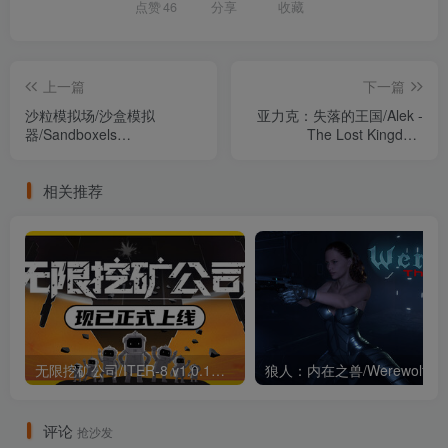
点赞
46
分享
收藏
上一篇
下一篇
沙粒模拟场/沙盒模拟
亚力克：失落的王国/Alek -
器/Sandboxels
The Lost Kingdom
Build.22237020（官中）
Build.21570729（官中）
相关推荐
无限挖矿公司/ITER-8 v1.0.1（官中）
评论
抢沙发