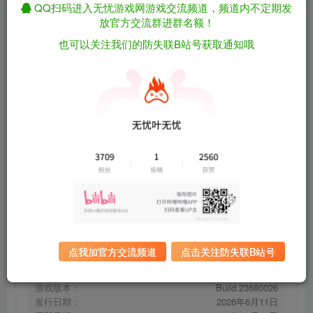
QQ扫码进入无忧游戏网游戏交流频道，频道内不定期发
放官方交流群进群名额！
也可以关注我们的防失联B站号获取通知哦
末日快车/Apocalypse Express
免费资源
Build.23680026（官中）
资源下载
有问题看网站顶部解压运
夸克下载
行教程排查
全站统一解压密码：
迅雷下载
sygu.cc
百度下载
UC下载
点我加官方交流频道
点击关注防失联B站号
游戏大小：
116MB
游戏评价：
特别好评
游戏版本：
Build.23680026
发行日期：
2026年6月11日