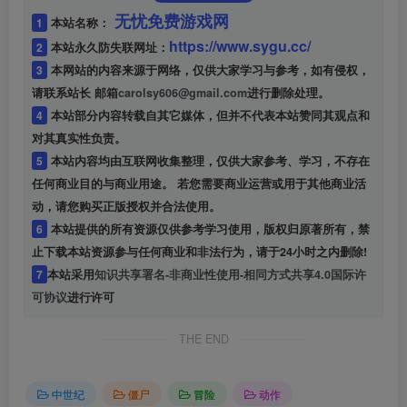
无忧免费游戏网
1
本站名称：
https://www.sygu.cc/
2
本站永久防失联网址：
3
本网站的内容来源于网络，仅供大家学习与参考，如有侵权，
请联系站长 邮箱
carolsy606@gmail.com
进行删除处理。
4
本站部分内容转载自其它媒体，但并不代表本站赞同其观点和
对其真实性负责。
5
本站内容均由互联网收集整理，仅供大家参考、学习，不存在
任何商业目的与商业用途。 若您需要商业运营或用于其他商业活
动，请您购买正版授权并合法使用。
6
本站提供的所有资源仅供参考学习使用，版权归原著所有，禁
止下载本站资源参与任何商业和非法行为，请于24小时之内删除!
7
本站采用
知识共享署名-非商业性使用-相同方式共享4.0国际许
可协议
进行许可
THE END
中世纪
僵尸
冒险
动作