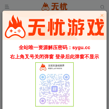
全站唯一资源解压密码：sygu.cc
右上角叉号关闭弹窗 登录后此弹窗不显示
00:00
/
01:19
speed
首页
2D平台
正文
0
947
77
神陨之地/Shattered Divinities
Build.23267877（官中）
叶无忧
关注
私信
2个月前更新