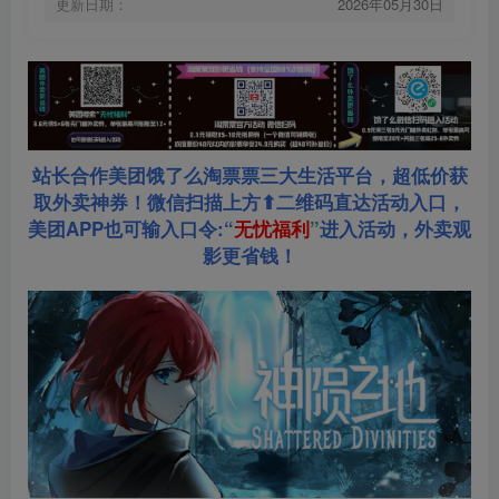
更新日期：
2026年05月30日
站长合作美团饿了么淘票票三大生活平台，超低价获
取外卖神券！微信扫描上方⬆二维码直达活动入口，
美团APP也可输入口令:“
无忧福利
”
进入活动，外卖观
影更省钱！