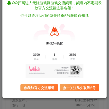
QQ扫码进入无忧游戏网游戏交流频道，频道内不定期发
放官方交流群进群名额！
也可以关注我们的防失联B站号获取通知哦
神陨之地/Shattered Divinities
免费资源
Build.23267877（官中）
资源下载
有问题看网站顶部解压运
夸克下载
行教程排查
全站统一解压密码：
迅雷下载
sygu.cc
百度下载
UC下载
点我加官方交流频道
点击关注防失联B站号
游戏大小：
1.2GB
游戏评价：
特别好评
游戏版本：
Build.23267877
发行日期：
2026年5月15日