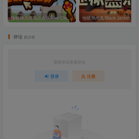
猕猴桃几维鸟点点乐/Kiwi Clicker – Juiced Up Build.14039117（官中）
地狱黑杰克/B
评论
抢沙发
请登录后发表评论
登录
注册