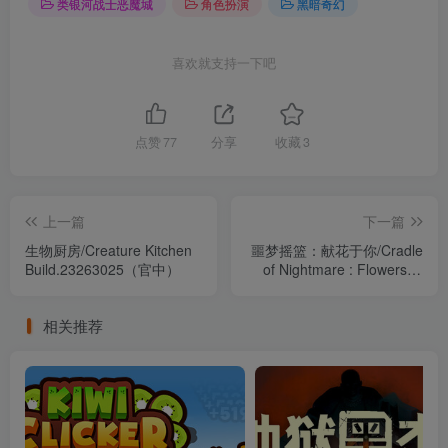
类银河战士恶魔城
角色扮演
黑暗奇幻
喜欢就支持一下吧
点赞
77
分享
收藏
3
上一篇
下一篇
生物厨房/Creature Kitchen
噩梦摇篮：献花于你/Cradle
Build.23263025（官中）
of Nightmare : Flowers to
you Build.22847587（官
中）
相关推荐