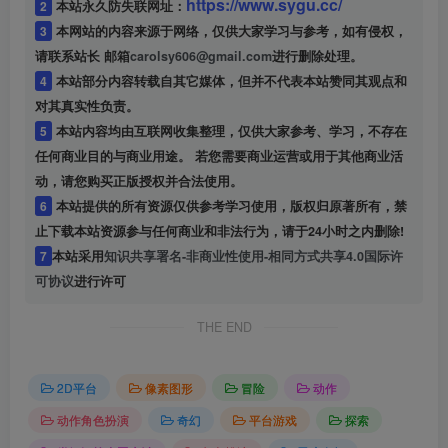
https://www.sygu.cc/
2
本站永久防失联网址：
3
本网站的内容来源于网络，仅供大家学习与参考，如有侵权，
请联系站长 邮箱
carolsy606@gmail.com
进行删除处理。
4
本站部分内容转载自其它媒体，但并不代表本站赞同其观点和
对其真实性负责。
5
本站内容均由互联网收集整理，仅供大家参考、学习，不存在
任何商业目的与商业用途。 若您需要商业运营或用于其他商业活
动，请您购买正版授权并合法使用。
6
本站提供的所有资源仅供参考学习使用，版权归原著所有，禁
止下载本站资源参与任何商业和非法行为，请于24小时之内删除!
7
本站采用
知识共享署名-非商业性使用-相同方式共享4.0国际许
可协议
进行许可
THE END
2D平台
像素图形
冒险
动作
动作角色扮演
奇幻
平台游戏
探索