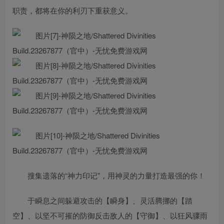
职责，都将在你的利刃下重获意义。
搜集遗落的“神力印记”，用神灵的力量打造最强的你！
于瞬息之间躲避攻击的【瞬身】、灵活腾挪的【踏
空】、以坚不可摧的防御反击敌人的【守御】、以狂风骤雨