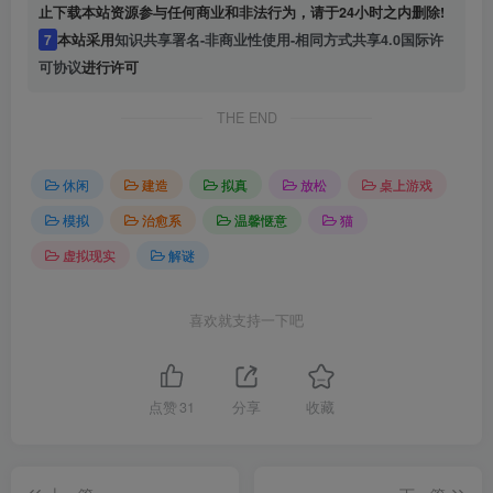
止下载本站资源参与任何商业和非法行为，请于24小时之内删除!
7
本站采用
知识共享署名-非商业性使用-相同方式共享4.0国际许
可协议
进行许可
THE END
休闲
建造
拟真
放松
桌上游戏
模拟
治愈系
温馨惬意
猫
虚拟现实
解谜
喜欢就支持一下吧
点赞
31
分享
收藏