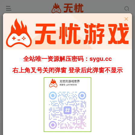
全站唯一资源解压密码：sygu.cc
Video load failed
右上角叉号关闭弹窗 登录后此弹窗不显示
00:00
/
00:53
speed
首页
休闲
正文
0
591
31
奇妙之地 – 3D 拼图模拟器/Puzzling Places –
3D Jigsaw Sim Build.22732448（官中）
叶无忧
关注
私信
3个月前更新