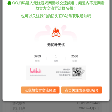
QQ扫码进入无忧游戏网游戏交流频道，频道内不定期发
放官方交流群进群名额！
也可以关注我们的防失联B站号获取通知哦
奇妙之地 – 3D 拼图模拟器/Puzzling Places –
免费资源
3D Jigsaw Sim Build.22732448（官中）
资源下载
有问题看网站顶部解压运
夸克下载
行教程排查
全站统一解压密码：
迅雷下载
sygu.cc
百度下载
UC下载
点我加官方交流频道
点击关注防失联B站号
游戏大小：
2.7GB
游戏评价：
特别好评
游戏版本：
Build.22732448
发行日期：
2026年4月9日