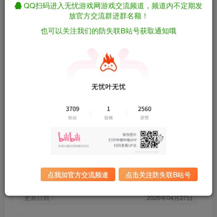
QQ扫码进入无忧游戏网游戏交流频道，频道内不定期发
放官方交流群进群名额！
弗洛伦斯/Florence Build.20230772（官中）
免费资源
也可以关注我们的防失联B站号获取通知哦
资源下载
有问题看网站顶部解压运
夸克下载
行教程排查
全站统一解压密码：
迅雷下载
sygu.cc
百度下载
UC下载
游戏大小：
156MB
游戏评价：
特别好评
点我加官方交流频道
点击关注防失联B站号
游戏版本：
Build.20230772
发行日期：
2020年2月14日
更新日期：
2026年04月27日