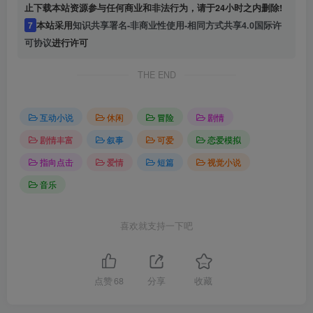
止下载本站资源参与任何商业和非法行为，请于24小时之内删除!
7
本站采用
知识共享署名-非商业性使用-相同方式共享4.0国际许
可协议
进行许可
THE END
互动小说
休闲
冒险
剧情
剧情丰富
叙事
可爱
恋爱模拟
指向点击
爱情
短篇
视觉小说
音乐
喜欢就支持一下吧
点赞
68
分享
收藏