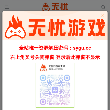
全站唯一资源解压密码：sygu.cc
右上角叉号关闭弹窗 登录后此弹窗不显示
00:00
/
00:33
speed
首页
互动小说
正文
0
615
68
弗洛伦斯/Florence Build.20230772（官中）
叶无忧
关注
私信
3个月前更新