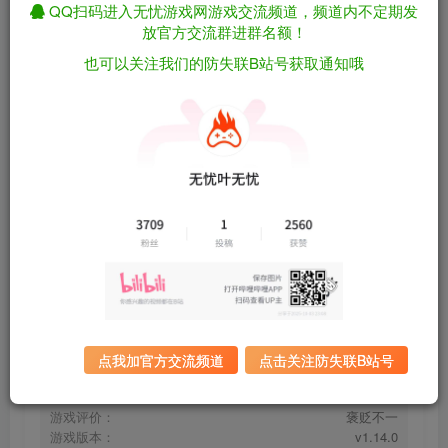
关注
私信
QQ扫码进入无忧游戏网游戏交流频道，频道内不定期发
3个月前更新
放官方交流群进群名额！
也可以关注我们的防失联B站号获取通知哦
忍者神龟：破碎命运/Teenage Mutant Ninja
免费资源
Turtles: Splintered Fate v1.14.0 包含全DLC（官中）
资源下载
有问题看网站顶部解压运
夸克下载
行教程排查
全站统一解压密码：
迅雷下载
sygu.cc
百度下载
UC下载
点我加官方交流频道
点击关注防失联B站号
游戏大小：
2.2GB
游戏评价：
褒贬不一
游戏版本：
v1.14.0