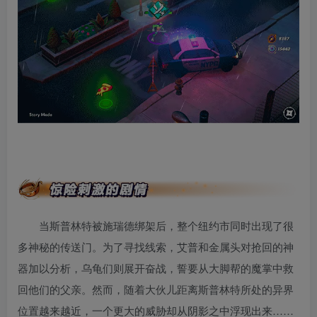
当斯普林特被施瑞德绑架后，整个纽约市同时出现了很
多神秘的传送门。为了寻找线索，艾普和金属头对抢回的神
器加以分析，乌龟们则展开奋战，誓要从大脚帮的魔掌中救
回他们的父亲。然而，随着大伙儿距离斯普林特所处的异界
位置越来越近，一个更大的威胁却从阴影之中浮现出来……