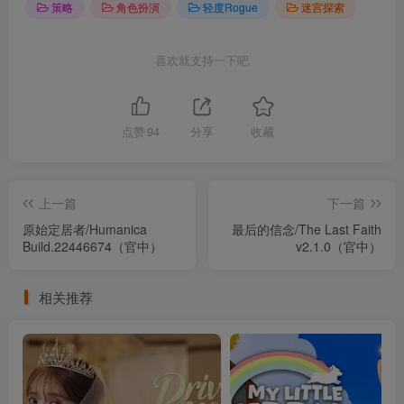
策略
角色扮演
轻度Rogue
迷宫探索
喜欢就支持一下吧
点赞
94
分享
收藏
上一篇
下一篇
原始定居者/Humanica
最后的信念/The Last Faith
Build.22446674（官中）
v2.1.0（官中）
相关推荐