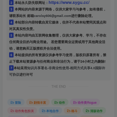
https://www.sygu.cc/
2
本站永久防失联网址：
3
本网站的内容来源于网络，仅供大家学习与参考，如有侵权，
请联系站长 邮箱
carolsy606@gmail.com
进行删除处理。
4
本站部分内容转载自其它媒体，但并不代表本站赞同其观点和
对其真实性负责。
5
本站内容均由互联网收集整理，仅供大家参考、学习，不存在
任何商业目的与商业用途。 若您需要商业运营或用于其他商业活
动，请您购买正版授权并合法使用。
6
本站提供的所有资源仅供参考学习使用，版权归原著所有，禁
止下载本站资源参与任何商业和非法行为，请于24小时之内删除!
7
本站采用
知识共享署名-非商业性使用-相同方式共享4.0国际许
可协议
进行许可
THE END
冒险
剧情丰富
动作
动作类Rogue
动作角色扮演
本地合作
格斗
清版动作