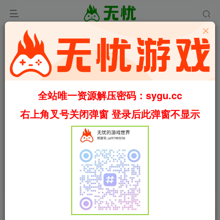
全站唯一资源解压密码：sygu.cc
右上角叉号关闭弹窗 登录后此弹窗不显示
00:00
/
00:48
speed
首页
冒险
正文
0
954
94
忍者神龟：破碎命运/Teenage Mutant Ninja
Turtles: Splintered Fate v1.14.0 包含全DLC（官
中）
叶无忧