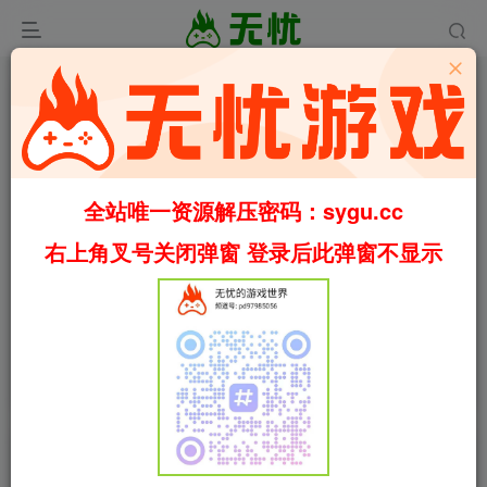
全站唯一资源解压密码：sygu.cc
右上角叉号关闭弹窗 登录后此弹窗不显示
0:00
/
02:16
speed
首页
2D格斗
正文
0
1646
19
罪恶装备：奋战/GUILTY GEAR -STRIVE-
v2.01 包含全DLC（官中）
叶无忧
关注
私信
1个月前更新