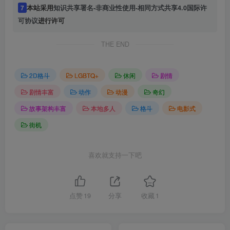
7
本站采用
知识共享署名-非商业性使用-相同方式共享4.0国际许
可协议
进行许可
THE END
2D格斗
LGBTQ+
休闲
剧情
剧情丰富
动作
动漫
奇幻
故事架构丰富
本地多人
格斗
电影式
街机
喜欢就支持一下吧
点赞
19
分享
收藏
1