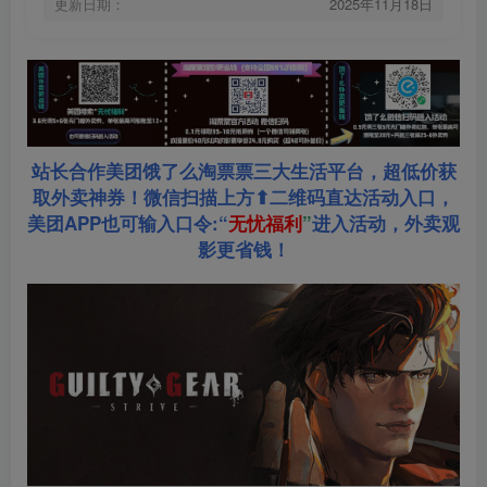
更新日期：
2025年11月18日
站长合作美团饿了么淘票票三大生活平台，超低价获
取外卖神券！微信扫描上方⬆二维码直达活动入口，
美团APP也可输入口令:“
无忧福利
”
进入活动，外卖观
影更省钱！