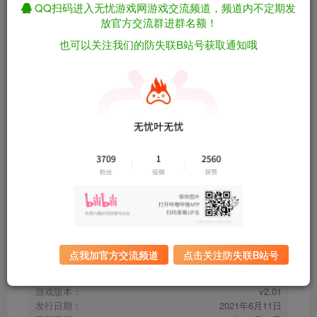
QQ扫码进入无忧游戏网游戏交流频道，频道内不定期发
放官方交流群进群名额！
也可以关注我们的防失联B站号获取通知哦
罪恶装备：奋战/GUILTY GEAR -STRIVE-
免费资源
v2.01 包含全DLC（官中）
资源下载
有问题看网站顶部解压运
夸克下载
行教程排查
全站统一解压密码：
迅雷下载
sygu.cc
百度下载
UC下载
点我加官方交流频道
点击关注防失联B站号
游戏大小：
32.3GB
游戏评价：
褒贬不一
游戏版本：
v2.01
发行日期：
2021年6月11日