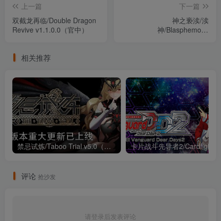
上一篇
下一篇
双截龙再临/Double Dragon
神之亵渎/渎
Revive v1.1.0.0（官中）
神/Blasphemous
Build.20206233（官中）
相关推荐
禁忌试炼/Taboo Trial v5.0（官中）
卡片战斗先导者2/Cardfig
评论
抢沙发
请登录后发表评论