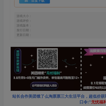
百度下载
游戏大小：
游戏评价：
游戏版本：
发行日期：
更新日期：
站长合作美团饿了么淘票票三大生活平台，超低价获
口令:“
无忧福