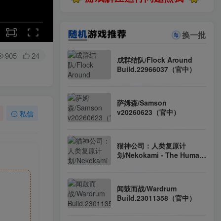
换一批
905
24
成群结队/Flock Around
Build.22966037（官中）
萨姆森/Samson
v20260623（官中）
私信
猫神公司：人类复原计
划/Nekokami - The Human
Restoration Project v1.0正
式版（官中）
闻鼓而战/Wardrum
Build.23011358（官中）