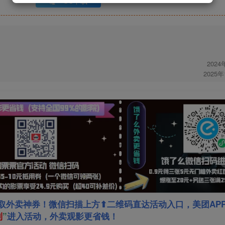
UC下载
2024
2025
取外卖神券！微信扫描上方⬆二维码直达活动入口，美团AP
利
”
进入活动，外卖观影更省钱！