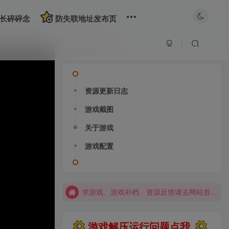
长碎碎念
防失联地址发布页
文章目录
资源更新日志
大部分游戏解压安装问题可通过网站首页运行教程排查解决
游戏截图
全站资源解压密码：sygu.cc
关于游戏
网站图片加载不出来？打开加速器，加速steam，清空浏览器缓存试试
游戏配置
网站图片加载不出来？打开加速器，加速steam，清空浏览器缓存试试
求游戏、游戏补档、资源反馈请去网站首页更新征集留言，其他界面响应不及时
大部分游戏解压安装问题可通过网站首页运行教程排查解决
全站资源解压密码：sygu.cc
游戏解压运行问题点我