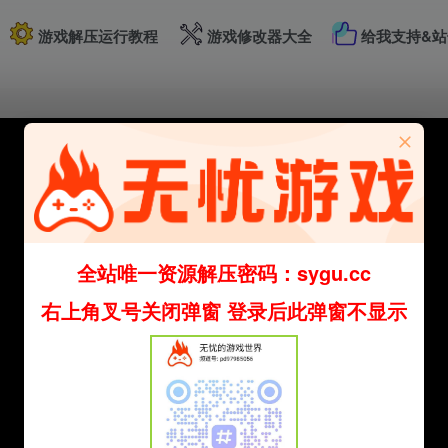
游戏解压运行教程
游戏修改器大全
给我支持&站
全站唯一资源解压密码：sygu.cc
右上角叉号关闭弹窗 登录后此弹窗不显示