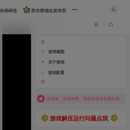
长碎碎念
防失联地址发布页
文章目录
游戏截图
大部分游戏解压安装问题可通过网站首页运行教程排查解决
关于游戏
全站资源解压密码：sygu.cc
网站图片加载不出来？打开加速器，加速steam，清空浏览器缓存试试
游戏配置
网站图片加载不出来？打开加速器，加速steam，清空浏览器缓存试试
求游戏、游戏补档、资源反馈请去网站首页更新征集留言，其他界面响应不及时
大部分游戏解压安装问题可通过网站首页运行教程排查解决
全站资源解压密码：sygu.cc
游戏解压运行问题点我