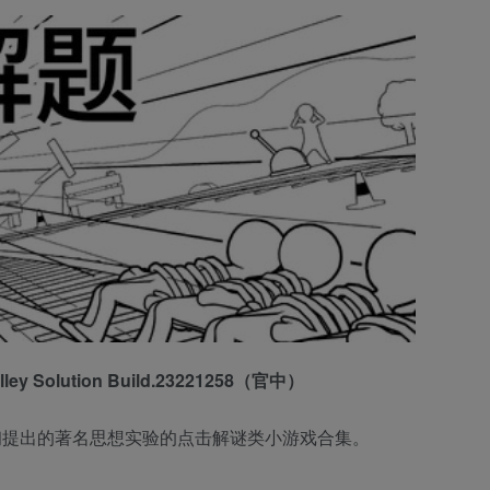
ley Solution Build.23221258（官中）
利帕·富特最初提出的著名思想实验的点击解谜类小游戏合集。