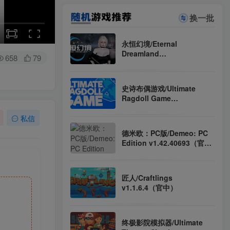
换一批
永恒幻境/Eternal
Dreamland
658
79
Build.22053920（官中）
史诗布偶游戏/Ultimate
Ragdoll Game
Build.21082005（官中）
私信
德米欧：PC版/Demeo: PC
Edition v1.42.40693（官
中）
匠人/Craftlings
v1.1.6.4（官中）
终极影院模拟器/Ultimate