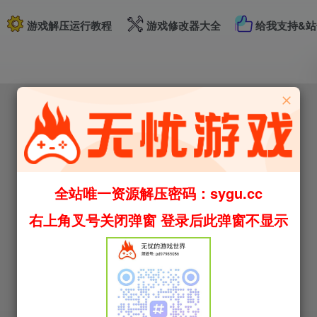
游戏解压运行教程
游戏修改器大全
给我支持&站
全站唯一资源解压密码：sygu.cc
右上角叉号关闭弹窗 登录后此弹窗不显示