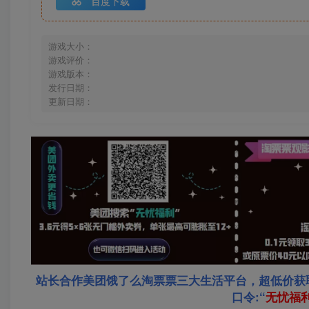
百度下载
游戏大小：
游戏评价：
游戏版本：
发行日期：
更新日期：
站长合作美团饿了么淘票票三大生活平台，超低价获
口令:“
无忧福