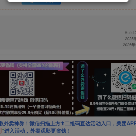
UC下载
Build
2025
2026
取外卖神券！微信扫描上方⬆二维码直达活动入口，美团AP
利
”
进入活动，外卖观影更省钱！