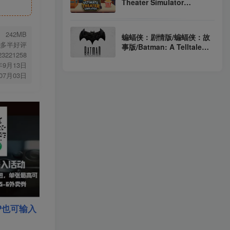
Theater Simulator
v1.3.9（官中）
242MB
蝙蝠侠：剧情版/蝙蝠侠：故
多半好评
事版/Batman: A Telltale
.23221258
Game Series 1-5章完整版
年9月13日
（官中）
年07月03日
P也可输入