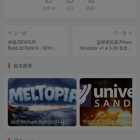
点赞
48
分享
收藏
1
上一篇
下一篇
吞噬/DEVOUR
监狱模拟器/Prison
Build.22763919（官中）
Simulator v1.4.3.29 包含全
DLC（官中）
相关推荐
融境/Meltopia Build.23154422（官中）
宇宙沙盘/宇宙沙