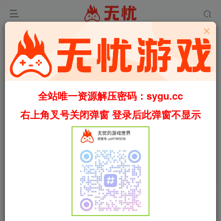
全站唯一资源解压密码：sygu.cc
右上角叉号关闭弹窗 登录后此弹窗不显示
0:00
/
01:07
speed
首页
休闲
正文
0
1678
48
库存猎人模拟器/仓库猎人模拟器/Storage
Hunter Simulator Build.21070136（官中）
叶无忧
关注
私信
8个月前更新