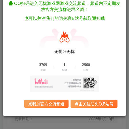
QQ扫码进入无忧游戏网游戏交流频道，频道内不定期发
放官方交流群进群名额！
也可以关注我们的防失联B站号获取通知哦
库存猎人模拟器/仓库猎人模拟器/Storage
免费资源
Hunter Simulator Build.21070136（官中）
资源下载
有问题看网站顶部解压运
夸克下载
行教程排查
全站统一解压密码：
迅雷下载
sygu.cc
百度下载
UC下载
点我加官方交流频道
点击关注防失联B站号
游戏大小：
10.9GB
游戏版本：
Build.21070136
更新日期：
2025年1月19日