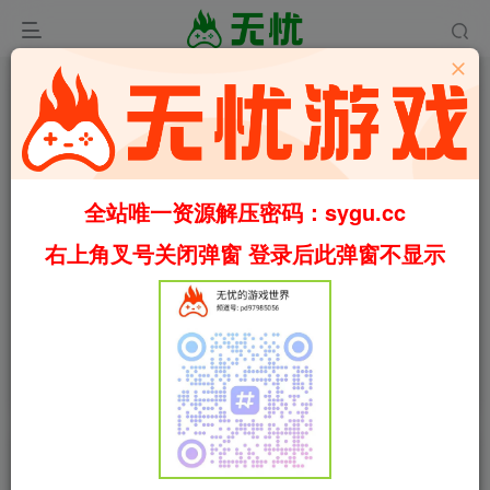
全站唯一资源解压密码：sygu.cc
右上角叉号关闭弹窗 登录后此弹窗不显示
00:00
/
01:59
speed
首页
俯视
正文
1
718
74
12比6好/12 is Better Than 6 v3612466（官
中）
叶无忧
关注
私信
35天前更新