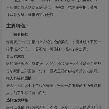
望从墨西哥逃到德克萨斯州。他手拿一把左轮手枪，带着一
顶从死人身上偷来的墨西哥帽。
主要特色：
致命枪战
你需要用一根手指扣上左轮手枪的扳机，才能通过按下另一
根手指来开枪。一着不慎，可能随时招来杀身之祸。
真实的武器
温彻斯特步枪、双筒猎、左轮手枪和加特林机枪都会乐意帮
你杀死那些外国佬。对了，游戏里还有绑着炸药的老鼠呢。
扣人心弦的剧情
进入十九世纪七十年代的美国，扮演一名逃脱的墨西哥籍犯
人，为了生存和自由而战。
选择游戏风格
你可以选择潜行方式杀敌人个措手不及，甚至直接绕到他们