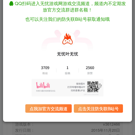
QQ扫码进入无忧游戏网游戏交流频道，频道内不定期发
放官方交流群进群名额！
也可以关注我们的防失联B站号获取通知哦
12比6好/12 is Better Than 6 v3612466（官
免费资源
中）
资源下载
有问题看网站顶部解压运
夸克下载
行教程排查
全站统一解压密码：
迅雷下载
sygu.cc
百度下载
UC下载
点我加官方交流频道
点击关注防失联B站号
游戏大小：
336MB
游戏评价：
特别好评
游戏版本：
v3612466
发行日期：
2015年11月20日