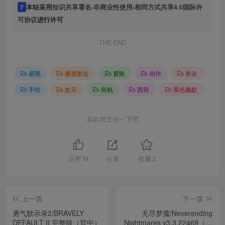
7
本站采用
知识共享署名-非商业性使用-相同方式共享4.0国际许
可协议
进行许可
THE END
俯视
俯视射击
冒险
动作
射击
手绘
欢乐
街机
西部
黑色幽默
喜欢就支持一下吧
点赞
74
分享
收藏
2
上一篇
下一篇
勇气默示录2/BRAVELY
无尽梦魇/Neverending
DEFAULT II 完整版（官中）
Nightmares v3.3.22469（官