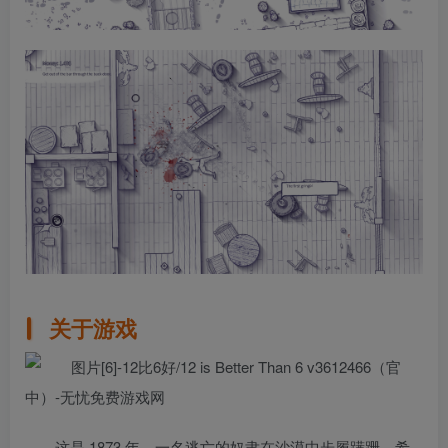
关于游戏
这是 1873 年。一名逃亡的奴隶在沙漠中步履蹒跚，希