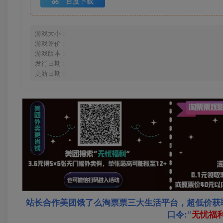
百度下载
游戏大小：
游戏评价：
游戏版本：
发行日期：
更新日期：
站长合作美团饿了么淘票票三大生活平台，超低价获
口令:“
无忧福