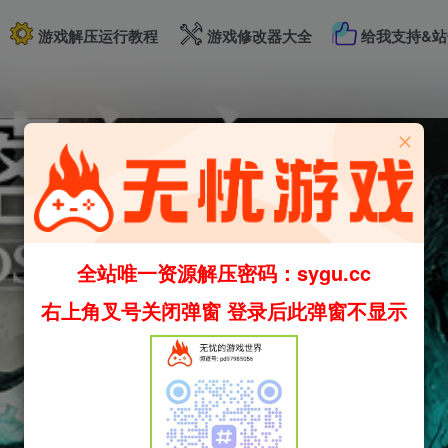
游戏解压运行教程
游戏修改器大全
给我支持&站
全站唯一资源解压密码：sygu.cc
右上角叉号关闭弹窗 登录后此弹窗不显示