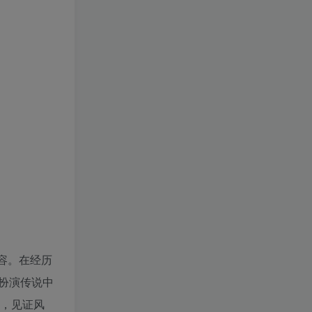
容。在经历
扮演传说中
斗，见证风