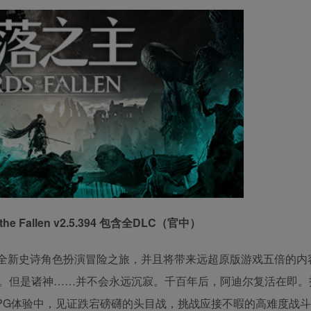
the Fallen v2.5.394 包含全DLC（官中）
全新史诗角色扮演冒险之旅，并且将带来远超原版游戏五倍的内
。但是诸神……并不会永远沉寂。千百年后，阿迪尔复活在即。
PG体验中，见证跌宕磅礴的头目战，挑战应接不暇的高难度战