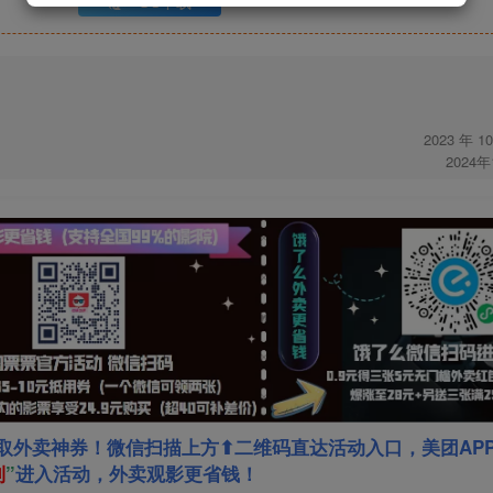
UC下载
2023 年 1
2024
取外卖神券！微信扫描上方⬆二维码直达活动入口，美团AP
利
”
进入活动，外卖观影更省钱！