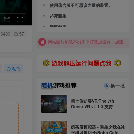
大部分游戏解压安装问题可通过网站首页运行教程排查解决
使用蕴含着不可思议力量的装置。
全站资源解压密码：sygu.cc
起死回生
网站图片加载不出来？打开加速器，加速steam，清空浏览器缓存试试
游戏配置
网站图片加载不出来？打开加速器，加速steam，清空浏览器缓存试试
6430
57
求游戏、游戏补档、资源反馈请去网站首页更新征集留言，其他界面响应不及时
大部分游戏解压安装问题可通过网站首页运行教程排查解决
游戏解压运行问题点我
全站资源解压密码：sygu.cc
私信
换一批
第七位访客VR/The 7th
Guest VR v1.1.3 支持
VR（官中）
奶茶店模拟器 - 重生之我在冰
堡甜城当店长/Boba Cafe