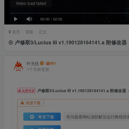
Video load failed
00:00
/
02:00
首页
冒险
正文
卢修斯3/Lucius III v1.190128164141.a 附修
叶无忧
1个月前更新
卢修斯3/Lucius III v1.190128164141.a 附修
免费资源
资源下载
夸克下载
有问题看网站顶部解压运行教程排