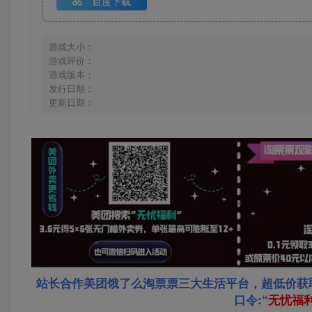
百度下载
游戏大小：
游戏评价：
游戏版本：
发行日期：
更新日期：
站长合作美团饿了么淘票票三大生活平台，超低价获
口令:“
无忧福