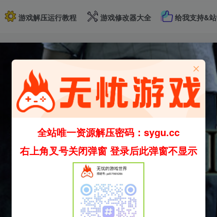
游戏解压运行教程
游戏修改器大全
给我支持&站
全站唯一资源解压密码：sygu.cc
右上角叉号关闭弹窗 登录后此弹窗不显示