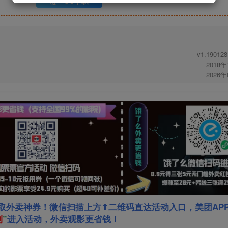
UC下载
v1.190128
2018
2026
取外卖神券！微信扫描上方⬆二维码直达活动入口，美团AP
利
”
进入活动，外卖观影更省钱！