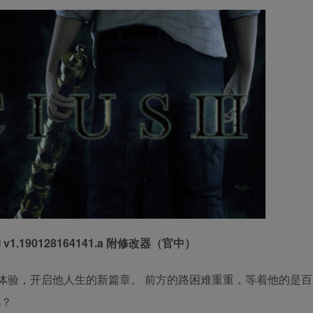
II v1.190128164141.a 附修改器（官中）
体验，开启他人生的新篇章。 前方的路困难重重，等着他的是百
吗？