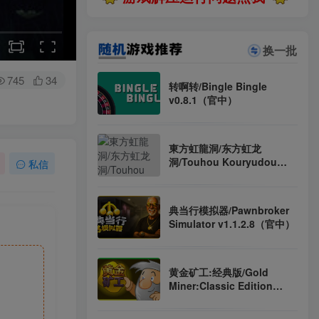
换一批
745
34
转啊转/Bingle Bingle
v0.8.1（官中）
東方虹龍洞/东方虹龙
洞/Touhou Kouryudou
私信
Unconnected Marketeers
v1.00a（日文）
典当行模拟器/Pawnbroker
Simulator v1.1.2.8（官中）
黄金矿工:经典版/Gold
Miner:Classic Edition
v1.0.3（官中）