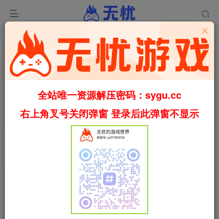
全站唯一资源解压密码：sygu.cc
体验
共2篇
右上角叉号关闭弹窗 登录后此弹窗不显示
分类
动作
冒险
角色扮演
福利
休闲
策略
模拟
排序
更新
浏览
随机
点赞
评论
收藏