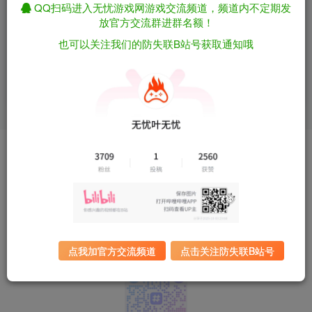
QQ扫码进入无忧游戏网游戏交流频道，频道内不定期发
放官方交流群进群名额！
剑星/Stellar Blade v1.4.1 D加
模拟铁路：铁路模拟
也可以关注我们的防失联B站号获取通知哦
密破解版 非虚拟机版 解压即
器/SimRail – The Railway
玩 包含全DLC 附修改器（官
Simulator v20260201 包含全
免费资源
免费资源
中）
DLC（官中）
13天前
5个月前
113
58
Copyright © 2024 ·
无忧游戏网
· 为爱发电，游戏无忧.
本站内容均由第三方用户自行上传分享推荐，仅供参考学习使用，版权归原著
所有，禁止下载本站资源参与商业和非法行为，您必须在下载后的24个小时
之内，从您的电脑/手机中彻底删除上述内容！若由于商用引起版权纠纷，一
切责任均由使用者承担。
本站为非商业性盈利网站，没有充值、售卖VIP、捆绑销售等相关行为。如果
侵害了您的合法权益，请您及时与我们联系，会在第一时间删除相关内容。
联系邮箱：carolsy606@gmail.com 或网站留言，其他途径可能收不到或响应
点我加官方交流频道
点击关注防失联B站号
不及时，谢谢。