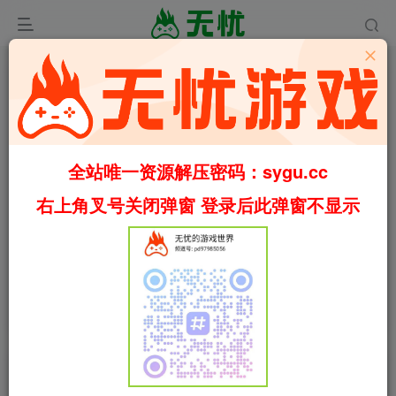
全站唯一资源解压密码：sygu.cc
右上角叉号关闭弹窗 登录后此弹窗不显示
0:00
/
03:22
speed
首页
军事
正文
7
3193
39
战地5/战地风云5/Battlefield 5/Battlefield V
v1.04-v23249 附多项修改器（官中）
叶无忧
关注
私信
4个月前更新