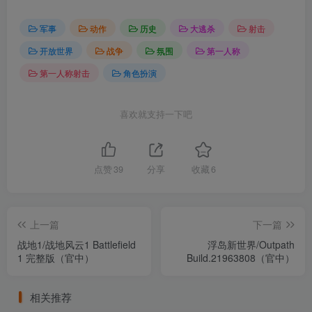
军事
动作
历史
大逃杀
射击
开放世界
战争
氛围
第一人称
第一人称射击
角色扮演
喜欢就支持一下吧
点赞
39
分享
收藏
6
上一篇
下一篇
战地1/战地风云1 Battlefield
浮岛新世界/Outpath
1 完整版（官中）
Build.21963808（官中）
相关推荐