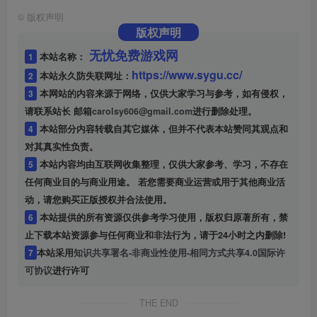
©
版权声明
版权声明
无忧免费游戏网
1
本站名称：
https://www.sygu.cc/
2
本站永久防失联网址：
3
本网站的内容来源于网络，仅供大家学习与参考，如有侵权，
请联系站长 邮箱
carolsy606@gmail.com
进行删除处理。
4
本站部分内容转载自其它媒体，但并不代表本站赞同其观点和
对其真实性负责。
5
本站内容均由互联网收集整理，仅供大家参考、学习，不存在
任何商业目的与商业用途。 若您需要商业运营或用于其他商业活
动，请您购买正版授权并合法使用。
6
本站提供的所有资源仅供参考学习使用，版权归原著所有，禁
止下载本站资源参与任何商业和非法行为，请于24小时之内删除!
7
本站采用
知识共享署名-非商业性使用-相同方式共享4.0国际许
可协议
进行许可
THE END