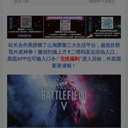
更新日期：
2024年11月3日
站长合作美团饿了么淘票票三大生活平台，超低价获
取外卖神券！微信扫描上方⬆二维码直达活动入口，
美团APP也可输入口令:“
无忧福利
”
进入活动，外卖观
影更省钱！