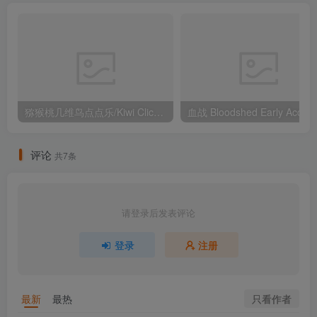
猕猴桃几维鸟点点乐/Kiwi Clicker – Juiced Up Build.14039117（官中）
评论
共7条
请登录后发表评论
登录
注册
只看作者
最新
最热