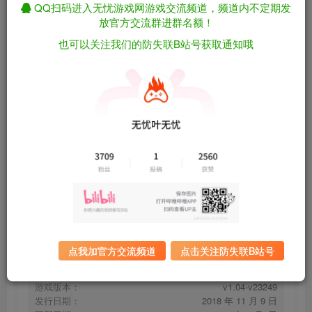
QQ扫码进入无忧游戏网游戏交流频道，频道内不定期发
放官方交流群进群名额！
也可以关注我们的防失联B站号获取通知哦
战地5/战地风云5/Battlefield 5/Battlefield V
免费资源
v1.04-v23249 附多项修改器（官中）
资源下载
有问题看网站顶部解压运
夸克下载
行教程排查
全站统一解压密码：
迅雷下载
sygu.cc
百度下载
UC下载
点我加官方交流频道
点击关注防失联B站号
游戏大小：
48.1GB
游戏评价：
多半好评
游戏版本：
v1.04-v23249
发行日期：
2018 年 11 月 9 日