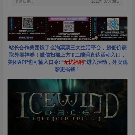
更新日期：
2026年07月06日
站长合作美团饿了么淘票票三大生活平台，超低价获
取外卖神券！微信扫描上方⬆二维码直达活动入口，
美团APP也可输入口令:“
无忧福利
”
进入活动，外卖观
影更省钱！