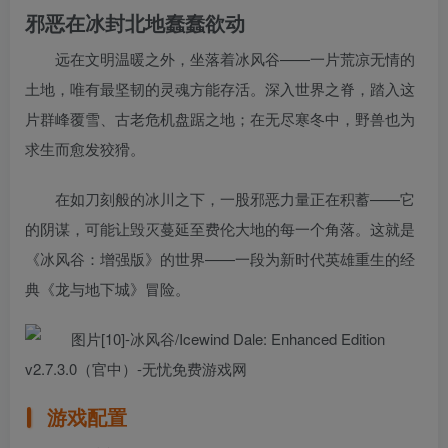
邪恶在冰封北地蠢蠢欲动
远在文明温暖之外，坐落着冰风谷——一片荒凉无情的
土地，唯有最坚韧的灵魂方能存活。深入世界之脊，踏入这
片群峰覆雪、古老危机盘踞之地；在无尽寒冬中，野兽也为
求生而愈发狡猾。
在如刀刻般的冰川之下，一股邪恶力量正在积蓄——它
的阴谋，可能让毁灭蔓延至费伦大地的每一个角落。这就是
《冰风谷：增强版》的世界——一段为新时代英雄重生的经
典《龙与地下城》冒险。
游戏配置