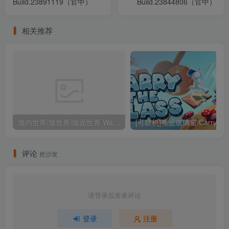
Build.23891119（官中）
Build.23844806（官中）
相关推荐
墙内世界/墙世界/墙面世界 Wall World v1.2.4.512（官中）
[可联机]搬运
评论
抢沙发
请登录后发表评论
登录
注册