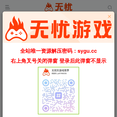
全站唯一资源解压密码：sygu.cc
Video load failed
右上角叉号关闭弹窗 登录后此弹窗不显示
00:00
/
01:32
speed
首页
冒险
正文
0
569
54
冰风谷/Icewind Dale: Enhanced Edition
v2.7.3.0（官中）
叶无忧
关注
私信
31天前更新