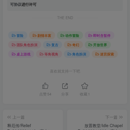
可协议
进行许可
THE END
冒险
剧情丰富
动作冒险
即时含暂停
团队角色扮演
复古
奇幻
开放世界
桌上游戏
等角视角
角色扮演
迷宫探索
喜欢就支持一下吧
点赞
54
分享
收藏
1
上一篇
下一篇
释厄传/Relief
放置教堂/Idle Chapel