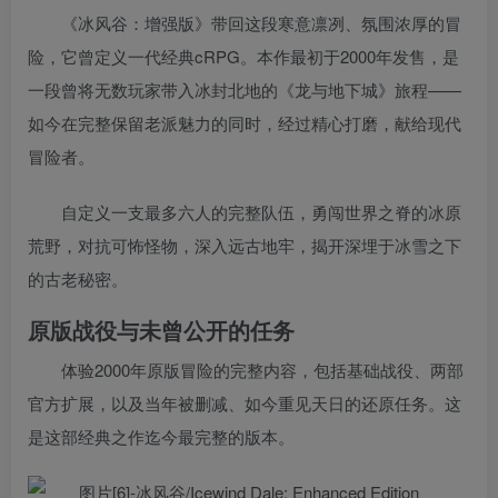
《冰风谷：增强版》带回这段寒意凛冽、氛围浓厚的冒
险，它曾定义一代经典cRPG。本作最初于2000年发售，是
一段曾将无数玩家带入冰封北地的《龙与地下城》旅程——
如今在完整保留老派魅力的同时，经过精心打磨，献给现代
冒险者。
自定义一支最多六人的完整队伍，勇闯世界之脊的冰原
荒野，对抗可怖怪物，深入远古地牢，揭开深埋于冰雪之下
的古老秘密。
原版战役与未曾公开的任务
体验2000年原版冒险的完整内容，包括基础战役、两部
官方扩展，以及当年被删减、如今重见天日的还原任务。这
是这部经典之作迄今最完整的版本。