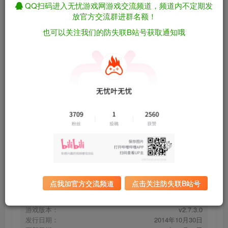
QQ扫码进入无忧游戏网游戏交流频道，频道内不定期发
放官方交流群进群名额！
也可以关注我们的防失联B站号获取通知哦
冰风谷/Icewind Dale: Enhanced Edition
免费资源
v2.7.3.0（官中）
资源下载
有问题看网站顶部解压运
夸克下载
行教程排查
全站统一解压密码：
迅雷下载
sygu.cc
百度下载
UC下载
点我加官方交流频道
点击关注防失联B站号
游戏大小：
2GB
游戏评价：
特别好评
游戏版本：
v2.7.3.0
发行日期：
2014年10月30日