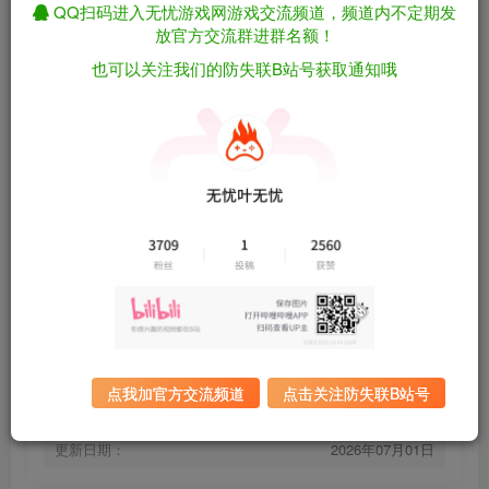
QQ扫码进入无忧游戏网游戏交流频道，频道内不定期发
放官方交流群进群名额！
也可以关注我们的防失联B站号获取通知哦
[安卓]3D密室逃脱：遗产的诅咒/3D Escape
免费资源
Room: Cursed Legacy steam移植版（官中）
资源下载
有问题看网站顶部解压运
夸克下载
行教程排查
全站统一解压密码：
迅雷下载
sygu.cc
百度下载
UC下载
点我加官方交流频道
点击关注防失联B站号
游戏大小：
1.7GB
游戏版本：
steam移植版
更新日期：
2026年07月01日