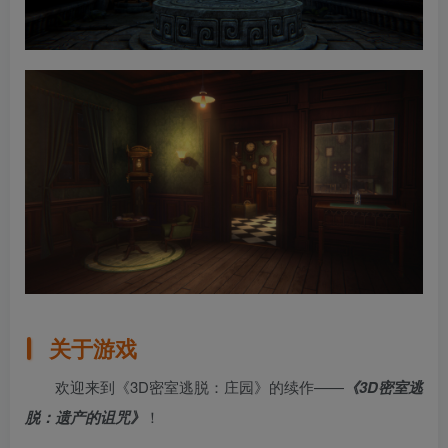
关于游戏
欢迎来到《3D密室逃脱：庄园》的续作——
《3D密室逃
脱：遗产的诅咒》
！