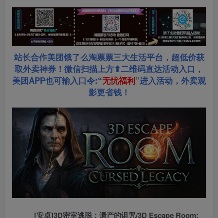
站长合作美团饿了么淘票票三大生活平台，超低价获
取外卖神券！微信扫描上方⬆二维码直达活动入口，
美团APP也可输入口令:“
无忧福利
”
进入活动，外卖观
影更省钱！
[安卓]3D密室逃脱：遗产的诅咒/3D Escape Room: