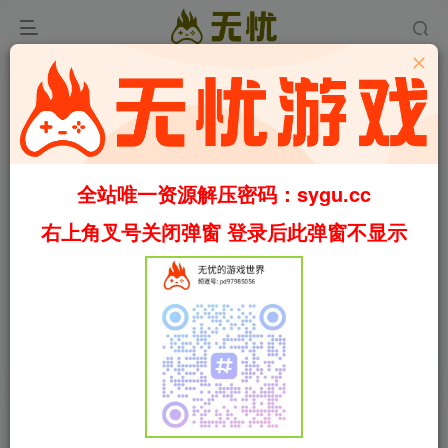
全站唯一资源解压密码：sygu.cc
Video load failed
右上角叉号关闭弹窗 登录后此弹窗不显示
00:00
/
01:45
speed
首页
安卓游戏
正文
0
955
36
[安卓]3D密室逃脱：遗产的诅咒/3D Escape
Room: Cursed Legacy steam移植版（官中）
叶无忧
关注
私信
36天前更新