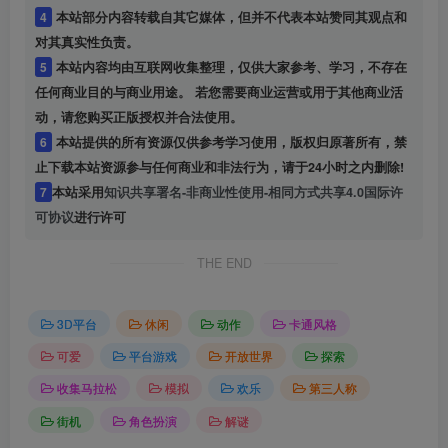
4
本站部分内容转载自其它媒体，但并不代表本站赞同其观点和
对其真实性负责。
5
本站内容均由互联网收集整理，仅供大家参考、学习，不存在
任何商业目的与商业用途。 若您需要商业运营或用于其他商业活
动，请您购买正版授权并合法使用。
6
本站提供的所有资源仅供参考学习使用，版权归原著所有，禁
止下载本站资源参与任何商业和非法行为，请于24小时之内删除!
7
本站采用
知识共享署名-非商业性使用-相同方式共享4.0国际许
可协议
进行许可
THE END
3D平台
休闲
动作
卡通风格
可爱
平台游戏
开放世界
探索
收集马拉松
模拟
欢乐
第三人称
街机
角色扮演
解谜