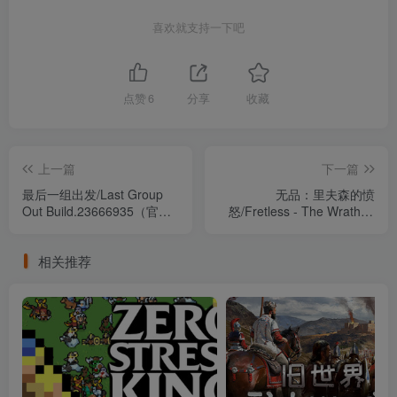
喜欢就支持一下吧
点赞
6
分享
收藏
上一篇
下一篇
最后一组出发/Last Group
无品：里夫森的愤
Out Build.23666935（官
怒/Fretless - The Wrath of
中）
Riffson v1.5.08（官中）
相关推荐