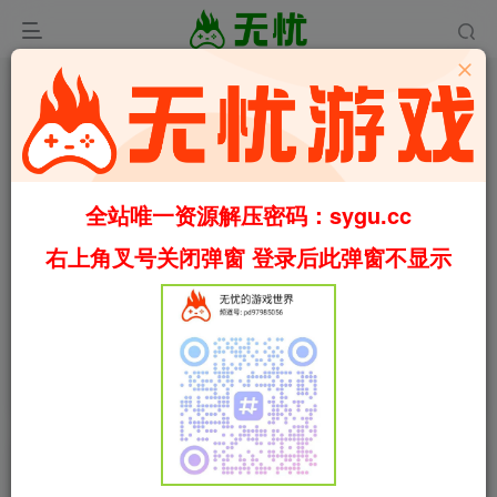
全站唯一资源解压密码：sygu.cc
右上角叉号关闭弹窗 登录后此弹窗不显示
00:00
/
01:19
speed
首页
3D平台
正文
0
497
6
尤卡莱莉：回归/Yooka-Replaylee
Build.23457076（官中）
叶无忧
关注
私信
36天前更新