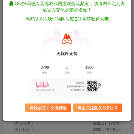
QQ扫码进入无忧游戏网游戏交流频道，频道内不定期发
放官方交流群进群名额！
也可以关注我们的防失联B站号获取通知哦
尤卡莱莉：回归/Yooka-Replaylee
免费资源
Build.23457076（官中）
资源下载
有问题看网站顶部解压运
夸克下载
行教程排查
全站统一解压密码：
迅雷下载
sygu.cc
百度下载
UC下载
点我加官方交流频道
点击关注防失联B站号
游戏大小：
11.3GB
游戏评价：
特别好评
游戏版本：
Build.23457076
发行日期：
2025年10月9日