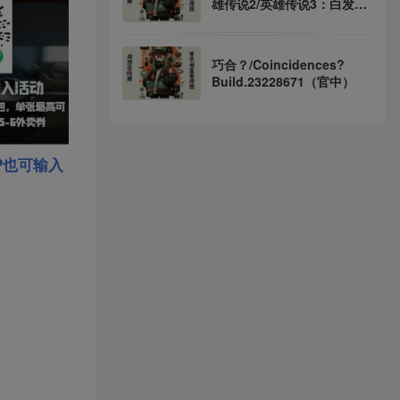
雄传说2/英雄传说3：白发魔
女/The Legend of Heroes
III：Gagharv trilogy first
White Witch/英雄传说4：朱
巧合？/Coincidences?
红之泪 The Legend of
Build.23228671（官中）
Heroes IV: A Tear of
Vermillion/英雄传说5:海之
槛歌 The Legend of
Heroes V：A Cagesong of
the Ocean 1-5部合集 ppsp
P也可输入
模拟器版+DOSBOX版 集成
汉化（汉化）