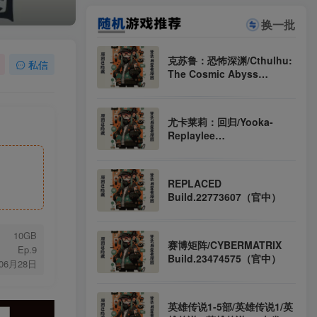
全站资源解压密码：sygu.cc
换一批
克苏鲁：恐怖深渊/Cthulhu:
私信
The Cosmic Abyss
Build.22804801（官中）
尤卡莱莉：回归/Yooka-
Replaylee
Build.23457076（官中）
REPLACED
Build.22773607（官中）
10GB
赛博矩阵/CYBERMATRIX
Ep.9
Build.23474575（官中）
年06月28日
英雄传说1-5部/英雄传说1/英