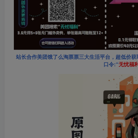
站长合作美团饿了么淘票票三大生活平台，超低价获
口令:“
无忧福