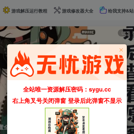
游戏解压运行教程
游戏修改器大全
给我支持&站
5
全站唯一资源解压密码：sygu.cc
右上角叉号关闭弹窗 登录后此弹窗不显示
p.9 内置全回想解锁（官中）