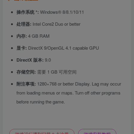
操作系统 *:
Windows® 8/8.1/10/11
处理器:
Intel Core2 Duo or better
内存:
4 GB RAM
显卡:
DirectX 9/OpenGL 4.1 capable GPU
DirectX 版本:
9.0
存储空间:
需要 1 GB 可用空间
附注事项:
1280×768 or better Display. Lag may occur
from loading menus or maps. Turn off other programs
before running the game.