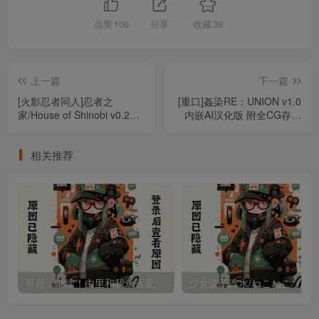
点赞
106
分享
收藏
39
上一篇
下一篇
[火影忍者同人]忍者之
[重口]姦染RE：UNION v1.0
家/House of Shinobi v0.24j
内嵌AI汉化版 附全CG存档
官中步兵版 解锁付费内容版
（汉化）
内置全画廊解锁（官中）
相关推荐
哥哥，继续！由里和我永远爱你/おにいちゃんコンティニュー! ゆうりとしーくれっとらぶ 个人AI润色汉化版（汉化）