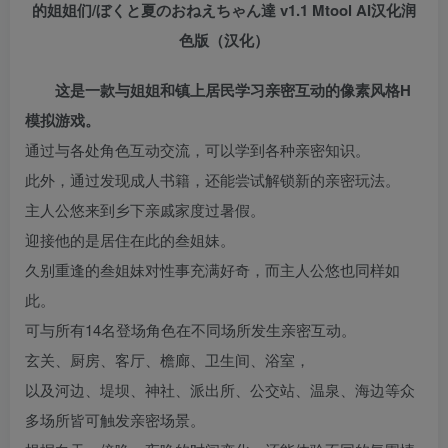
的姐姐们/ぼくと夏のおねえちゃん達 v1.1 Mtool AI汉化润
色版（汉化）
这是一款与姐姐和镇上居民学习亲密互动的像素风格H
模拟游戏。
通过与各处角色互动交流，可以学到各种亲密知识。
此外，通过发现成人书籍，还能尝试解锁新的亲密玩法。
主人公悠来到乡下亲戚家度过暑假。
迎接他的是居住在此的叁姐妹。
久别重逢的叁姐妹对性事充满好奇，而主人公悠也同样如
此。
可与所有14名登场角色在不同场所发生亲密互动。
玄关、厨房、客厅、檐廊、卫生间、浴室，
以及河边、堤坝、神社、派出所、公交站、温泉、海边等众
多场所皆可触发亲密场景。