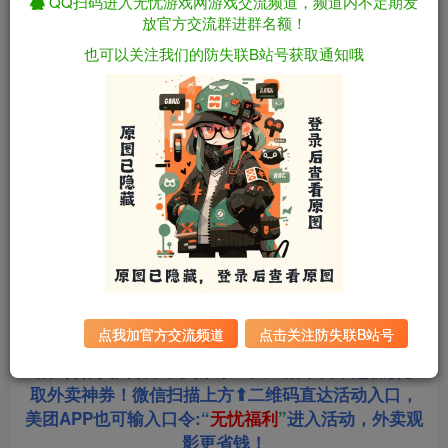
QQ扫码进入无忧游戏网游戏交流频道，频道内不定期发
放官方交流群进群名额！
资源下载
也可以关注我们的防失联B站号获取通知哦
全站统一解压密码：
迅雷下载
sygu.cc
游戏大小：
381MB
游戏版本：
v1.1 Mtool AI汉化润色版
更新日期：
2026年06月19日
点我加官方交流频道
点击关注防失联B站号
站长合作美团饿了么淘票票三大生活平台，超低价获
取外卖神券！微信扫描上方⬆二维码直达活动入口，
美团APP也可输入口令:“
无忧福利
”
进入活动，外卖观
影更省钱！