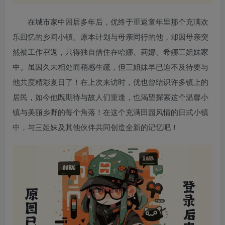
在城市家中困居多年后，优终于重返童年里那个充满欢
乐回忆的乡间小镇。原本计划与母亲同行的他，却因母亲突
然被工作召返，只得独自借住在哈娜、莉娜、希娜三姐妹家
中。虽因久未相处而稍感生疏，但三姐妹早已迫不及待要与
他共度精彩夏日了！在上次来访时，优也曾结识许多镇上的
居民，如今他既期待与故人们重逢，也渴望探索这个温馨小
镇与美丽乡野的每个角落！在这个充满田园风情的日式小镇
中，与三姐妹及其他伙伴共同创造全新的记忆吧！