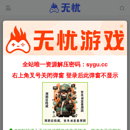
0
4722
106
与夏日姐姐们的甜蜜时光/我和夏天的大姐姐们/我和夏天
的姐姐们/ぼくと夏のおねえちゃん達 v1.1 Mtool AI汉化
全站唯一资源解压密码：sygu.cc
润色版（汉化）
首页
福利
正文
右上角叉号关闭弹窗 登录后此弹窗不显示
叶无忧
关注
私信
1个月前更新
与夏日姐姐们的甜蜜时光/我和夏天的大姐姐们/
免费资源
我和夏天的姐姐们/ぼくと夏のおねえちゃん達 v1.1 Mtool
AI汉化润色版（汉化）