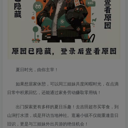
夏日时光，由你主宰！
如果想居家休憩，可以同三姐妹共度闲暇时光，在点滴
日常中积累回忆，还能通过家务劳动赚取零用钱！
出门探索更有多样的夏日乐趣！去吉田超市买零食，到
山涧打水漂，或是拜访当地神社。逛遍小镇不仅能重逢昔日
旧识，更是与三姐妹外出共游的绝佳机会！