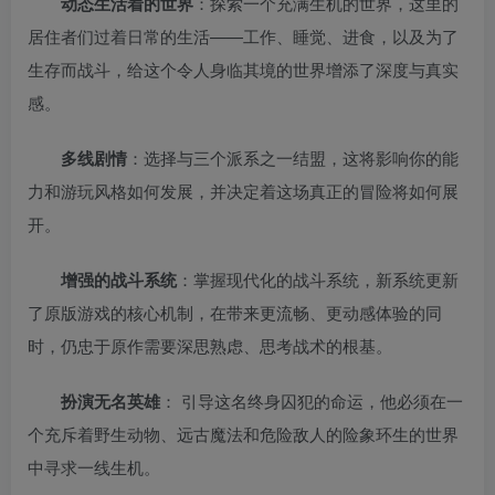
动态生活着的世界
：探索一个充满生机的世界，这里的
居住者们过着日常的生活——工作、睡觉、进食，以及为了
生存而战斗，给这个令人身临其境的世界增添了深度与真实
感。
多线剧情
：选择与三个派系之一结盟，这将影响你的能
力和游玩风格如何发展，并决定着这场真正的冒险将如何展
开。
增强的战斗系统
：掌握现代化的战斗系统，新系统更新
了原版游戏的核心机制，在带来更流畅、更动感体验的同
时，仍忠于原作需要深思熟虑、思考战术的根基。
扮演无名英雄
： 引导这名终身囚犯的命运，他必须在一
个充斥着野生动物、远古魔法和危险敌人的险象环生的世界
中寻求一线生机。