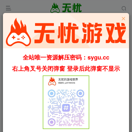
全站唯一资源解压密码：sygu.cc
Video load failed
右上角叉号关闭弹窗 登录后此弹窗不显示
00:00
/
01:19
speed
首页
中世纪
正文
0
709
37
哥特王朝：重制版/Gothic 1 Remake
Build.23589065（官中）
叶无忧
关注
私信
1个月前更新