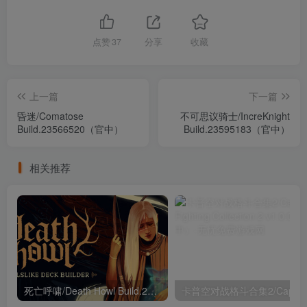
点赞
37
分享
收藏
上一篇
下一篇
昏迷/Comatose
不可思议骑士/IncreKnight
Build.23566520（官中）
Build.23595183（官中）
相关推荐
死亡呼啸/Death Howl Build.21207236（官中）
卡普空对战格斗合集2/Cap