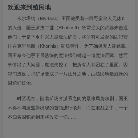
欢迎来到殖民地
米尔塔纳（Myrtana）王国遭受着一群野蛮兽人无休止
的入侵。国王罗拔二世（Rhobar II）急需强大的武器来击退
他们，于是下令开采大量魔法矿石，将所有可发配的囚犯安
排在克里尼斯（Khorinis）矿场劳作。为了确保无人能逃脱，
国王命令他手下最熟练的魔法师们树起一道魔法屏障。然而
事情出了大问题，魔法失控了，把所有人都困在了里面。囚
犯们造反，把矿场变成了一片法外之地，由殖民地最残暴的
囚犯们统治。
时至现在，随着矿场各派系之间的紧张局势加剧，国王
不得不与这些新出现的首领进行谈判。而在混乱之中，一个
不知名囚犯的到来将改变一切……