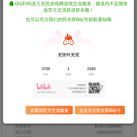
QQ扫码进入无忧游戏网游戏交流频道，频道内不定期发
放官方交流群进群名额！
也可以关注我们的防失联B站号获取通知哦
哥特王朝：重制版/Gothic 1 Remake
免费资源
Build.23589065（官中）
资源下载
有问题看网站顶部解压运
夸克下载
行教程排查
全站统一解压密码：
迅雷下载
sygu.cc
百度下载
UC下载
点我加官方交流频道
点击关注防失联B站号
游戏大小：
31GB
游戏评价：
褒贬不一
游戏版本：
Build.23589065
发行日期：
2026年6月6日