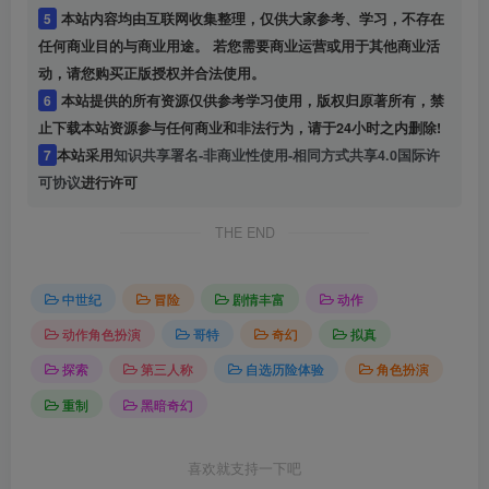
5
本站内容均由互联网收集整理，仅供大家参考、学习，不存在
任何商业目的与商业用途。 若您需要商业运营或用于其他商业活
动，请您购买正版授权并合法使用。
6
本站提供的所有资源仅供参考学习使用，版权归原著所有，禁
止下载本站资源参与任何商业和非法行为，请于24小时之内删除!
7
本站采用
知识共享署名-非商业性使用-相同方式共享4.0国际许
可协议
进行许可
THE END
中世纪
冒险
剧情丰富
动作
动作角色扮演
哥特
奇幻
拟真
探索
第三人称
自选历险体验
角色扮演
重制
黑暗奇幻
喜欢就支持一下吧