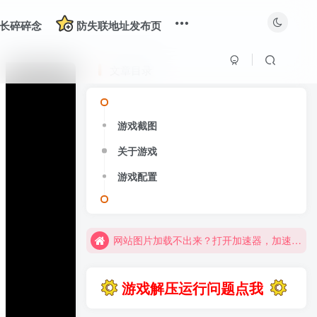
长碎碎念
防失联地址发布页
文章目录
游戏截图
关于游戏
大部分游戏解压安装问题可通过网站首页运行教程排查解决
游戏配置
全站资源解压密码：sygu.cc
网站图片加载不出来？打开加速器，加速steam，清空浏览器缓存试试
网站图片加载不出来？打开加速器，加速steam，清空浏览器缓存试试
求游戏、游戏补档、资源反馈请去网站首页更新征集留言，其他界面响应不及时
游戏解压运行问题点我
大部分游戏解压安装问题可通过网站首页运行教程排查解决
全站资源解压密码：sygu.cc