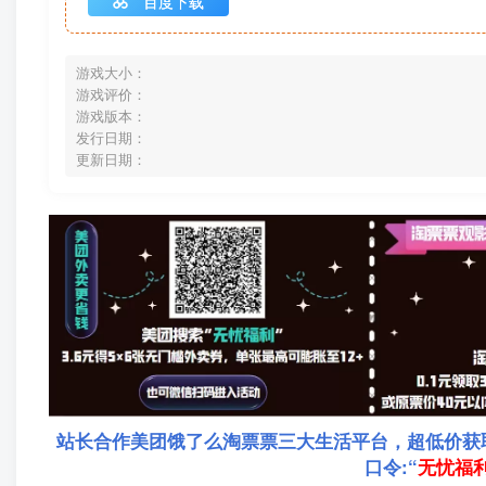
百度下载
游戏大小：
游戏评价：
游戏版本：
发行日期：
更新日期：
站长合作美团饿了么淘票票三大生活平台，超低价获
口令:“
无忧福