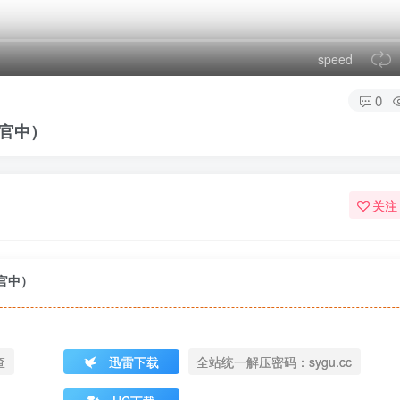
speed
0
3（官中）
关注
3（官中）
查
迅雷下载
全站统一解压密码：sygu.cc