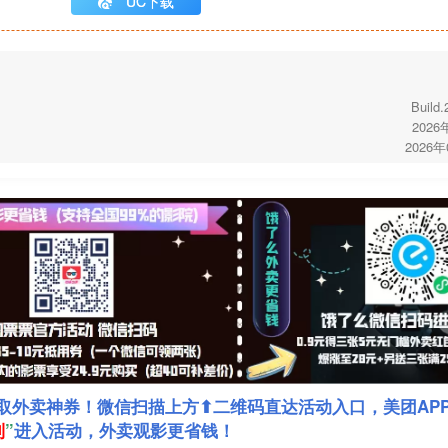
UC下载
Build
2026
2026
取外卖神券！微信扫描上方⬆二维码直达活动入口，美团AP
利
”
进入活动，外卖观影更省钱！