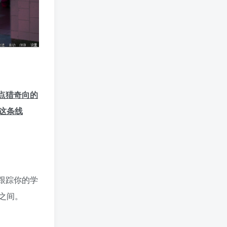
点猎奇向的
这条线
跟踪你的学
之间。