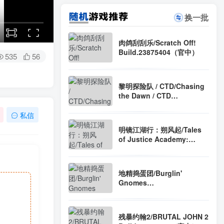
换一批
肉鸽刮刮乐/Scratch Off!
Build.23875404（官中）
535
56
黎明探险队 / CTD/Chasing
the Dawn / CTD
Build.24199738（官中）
私信
明镜江湖行：朔风起/Tales
of Justice Academy:
Winds Arise
Build.23049748（官中）
地精捣蛋团/Burglin'
Gnomes
Build.23649755（官中）
残暴约翰2/BRUTAL JOHN 2