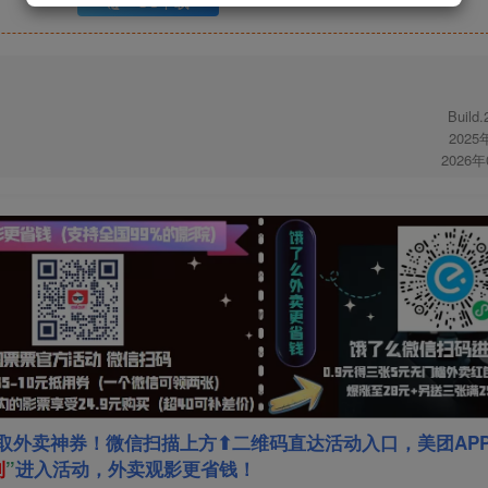
UC下载
Build
2025
2026
取外卖神券！微信扫描上方⬆二维码直达活动入口，美团AP
利
”
进入活动，外卖观影更省钱！