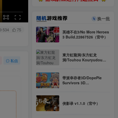
换一批
534
75
英雄不在3/No More Heroes
3 Build.22867526（官中）
東方虹龍洞/东方虹龙
洞/Touhou Kouryudou
私信
Unconnected Marketeers
v1.00a（日文）
带派幸存者3D/DopePie
Survivors 3D
Build.23093636（官中）
侠影录 v1.1.0（官中）