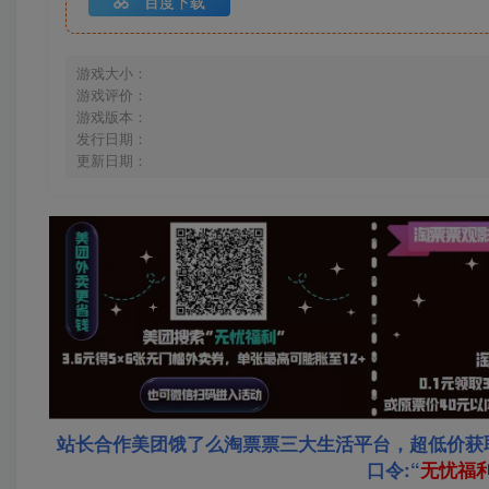
百度下载
游戏大小：
游戏评价：
游戏版本：
发行日期：
更新日期：
站长合作美团饿了么淘票票三大生活平台，超低价获
口令:“
无忧福