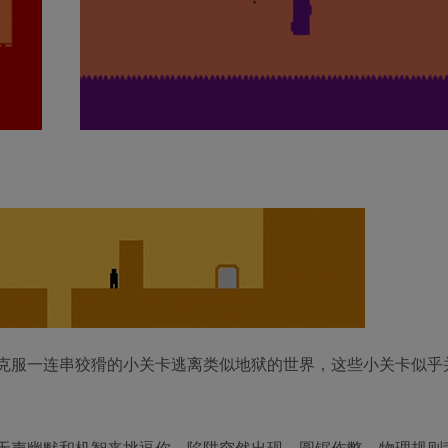
试图透过克服一连串狡猾的小关卡逃离类似地狱的世界，这些小关卡似
无声幽默和机智来挑逗你。陷阱突然出现，圆锯作弊，物理规则