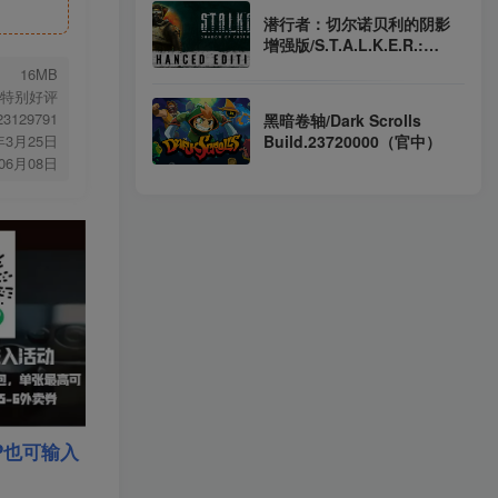
潜行者：切尔诺贝利的阴影
增强版/S.T.A.L.K.E.R.:
Shadow of Chornobyl -
16MB
Enhanced Edition
特别好评
v1.10.1.27021（官中）
.23129791
黑暗卷轴/Dark Scrolls
Build.23720000（官中）
年3月25日
年06月08日
P也可输入