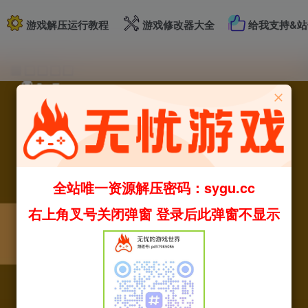
游戏解压运行教程
游戏修改器大全
给我支持&站
全站唯一资源解压密码：sygu.cc
右上角叉号关闭弹窗 登录后此弹窗不显示