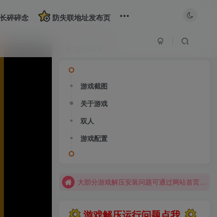
长碎碎念
防失联地址发布页
文章目录
游戏截图
大部分游戏解压安装问题可通过网站首页运行教程排查解决
关于游戏
全站资源解压密码：sygu.cc
双人
网站图片加载不出来？打开加速器，加速steam，清空浏览器缓存试试
游戏配置
网站图片加载不出来？打开加速器，加速steam，清空浏览器缓存试试
求游戏、游戏补档、资源反馈请去网站首页更新征集留言，其他界面响应不及时
大部分游戏解压安装问题可通过网站首页运行教程排查解决
全站资源解压密码：sygu.cc
游戏解压运行问题点我