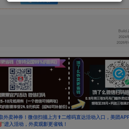
UC下载
Build
2024
2026
取外卖神券！微信扫描上方⬆二维码直达活动入口，美团AP
利
”
进入活动，外卖观影更省钱！