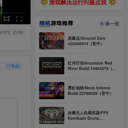
全站资源解压密码：sygu.cc
游戏解压运行问题点我
换一批
573
83
原爆点/Ground Zero
v20260514（官中）
红河行动/Incursion Red
私信
River Build.19404376（英
文）
霓虹地狱/Neon Inferno
Build.22769029（官中）
自爆无人机模拟器/FPV
Kamikaze Drone
Build.22573563（官中）