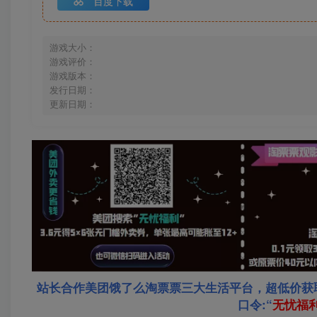
百度下载
游戏大小：
游戏评价：
游戏版本：
发行日期：
更新日期：
站长合作美团饿了么淘票票三大生活平台，超低价获
口令:“
无忧福