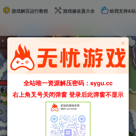
游戏解压运行教程
游戏修改器大全
给我支持&站
全站唯一资源解压密码：sygu.cc
右上角叉号关闭弹窗 登录后此弹窗不显示