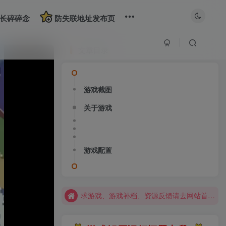
长碎碎念
防失联地址发布页
文章目录
游戏截图
关于游戏
大部分游戏解压安装问题可通过网站首页运行教程排查解决
全站资源解压密码：sygu.cc
游戏配置
网站图片加载不出来？打开加速器，加速steam，清空浏览器缓存试试
网站图片加载不出来？打开加速器，加速steam，清空浏览器缓存试试
求游戏、游戏补档、资源反馈请去网站首页更新征集留言，其他界面响应不及时
大部分游戏解压安装问题可通过网站首页运行教程排查解决