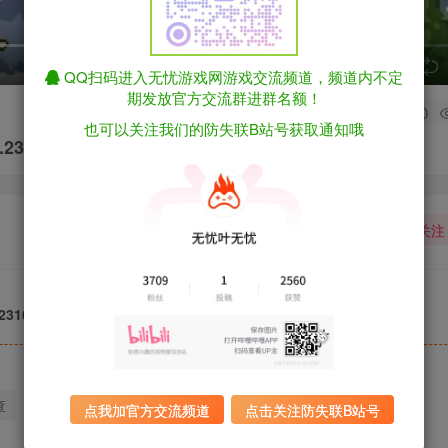
speed
QQ扫码进入无忧游戏网游戏交流频道，频道内不定
期发放官方交流群进群名额！
0
也可以关注我们的防失联B站号获取通知哦
ld.23165420（官中）
关注
d.23165420（官中）
查
迅雷下载
全站统一解压密码：sygu.cc
点我加官方交流频道
点击关注防失联B站号