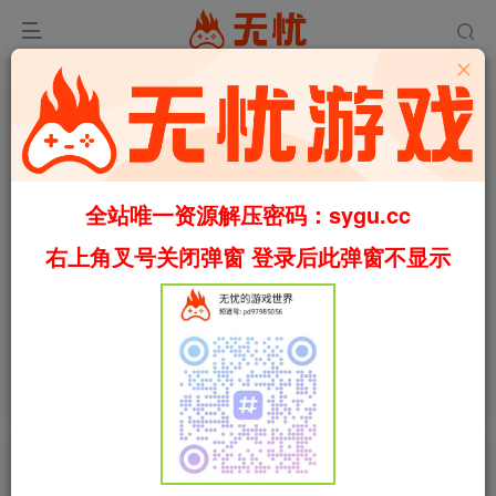
全站唯一资源解压密码：sygu.cc
右上角叉号关闭弹窗 登录后此弹窗不显示
00:00
/
02:33
speed
首页
冒险
正文
0
1365
32
恶魔城：暗影之王2/Castlevania：Lords of
Shadow 2 终极版 包含全DLC 集成汉化（汉化）
叶无忧
关注
私信
1个月前更新