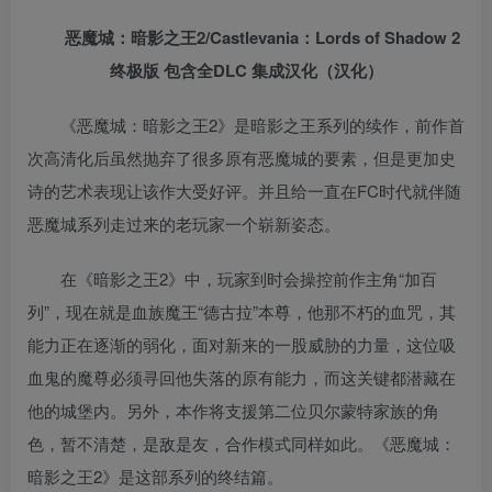
恶魔城：暗影之王2/Castlevania：Lords of Shadow 2
终极版 包含全DLC 集成汉化（汉化）
《恶魔城：暗影之王2》是暗影之王系列的续作，前作首
次高清化后虽然抛弃了很多原有恶魔城的要素，但是更加史
诗的艺术表现让该作大受好评。并且给一直在FC时代就伴随
恶魔城系列走过来的老玩家一个崭新姿态。
在《暗影之王2》中，玩家到时会操控前作主角“加百
列”，现在就是血族魔王“德古拉”本尊，他那不朽的血咒，其
能力正在逐渐的弱化，面对新来的一股威胁的力量，这位吸
血鬼的魔尊必须寻回他失落的原有能力，而这关键都潜藏在
他的城堡内。另外，本作将支援第二位贝尔蒙特家族的角
色，暂不清楚，是敌是友，合作模式同样如此。《恶魔城：
暗影之王2》是这部系列的终结篇。