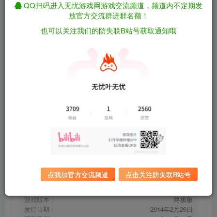
QQ扫码进入无忧游戏网游戏交流频道，频道内不定期发
放官方交流群进群名额！
也可以关注我们的防失联B站号获取通知哦
恶魔城：暗影之王2/Castlevania：Lords of
免费资源
Shadow 2 终极版 包含全DLC 集成汉化（汉化）
资源下载
有问题看网站顶部解压运
夸克下载
行教程排查
全站统一解压密码：
迅雷下载
sygu.cc
百度下载
UC下载
点我加官方交流频道
点击关注防失联B站号
游戏大小：
7.6GB
游戏评价：
特别好评
游戏版本：
终极版
发行日期：
2014年2月26日