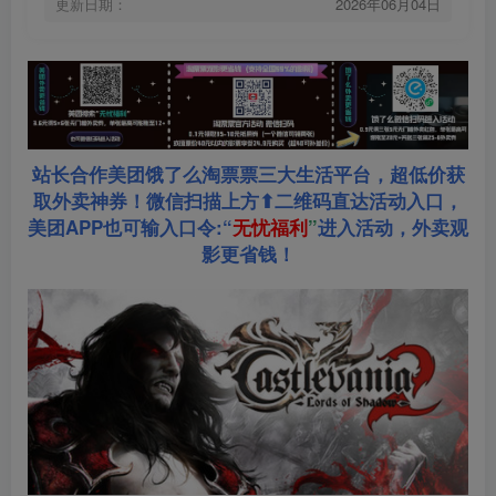
更新日期：
2026年06月04日
站长合作美团饿了么淘票票三大生活平台，超低价获
取外卖神券！微信扫描上方⬆二维码直达活动入口，
美团APP也可输入口令:“
无忧福利
”
进入活动，外卖观
影更省钱！