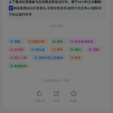
止下载本站资源参与任何商业和非法行为，请于24小时之内删除!
7
本站采用
知识共享署名-非商业性使用-相同方式共享4.0国际许
可协议
进行许可
THE END
冒险
剧情丰富
动作
动作角色扮演
史诗级
吸血鬼
哥特
奇幻
恐怖
第三人称
类银河战士恶魔城
续作
角色扮演
喜欢就支持一下吧
点赞
32
分享
收藏