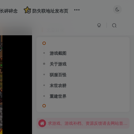
长碎碎念
防失联地址发布页
文章目录
游戏截图
关于游戏
大部分游戏解压安装问题可通过网站首页运行教程排查解决
驯服百怪
全站资源解压密码：sygu.cc
末世农耕
网站图片加载不出来？打开加速器，加速steam，清空浏览器缓存试试
重建世界
网站图片加载不出来？打开加速器，加速steam，清空浏览器缓存试试
求游戏、游戏补档、资源反馈请去网站首页更新征集留言，其他界面响应不及时
大部分游戏解压安装问题可通过网站首页运行教程排查解决
全站资源解压密码：sygu.cc