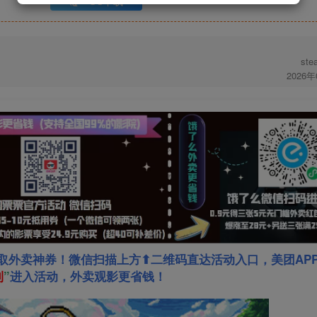
UC下载
st
2026
取外卖神券！微信扫描上方⬆二维码直达活动入口，美团AP
利
”
进入活动，外卖观影更省钱！