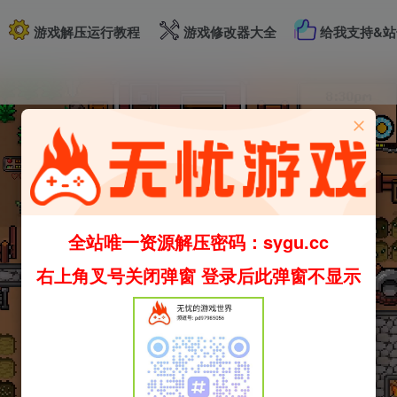
游戏解压运行教程
游戏修改器大全
给我支持&站
全站唯一资源解压密码：sygu.cc
右上角叉号关闭弹窗 登录后此弹窗不显示