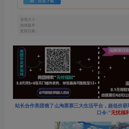
百度下载
游戏大小：
游戏版本：
更新日期：
站长合作美团饿了么淘票票三大生活平台，超低价获
口令:“
无忧福