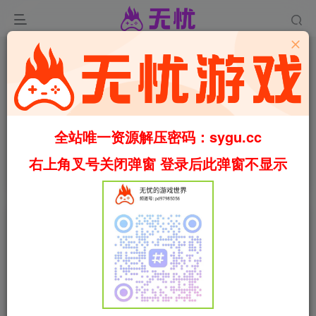
0
666
49
[PC模拟器]十三支演义 偃月三国传/十三支演義 偃月三国
伝/じゅうざえんぎ ～えんげつさんごくでん～/
全站唯一资源解压密码：sygu.cc
Juuzaengi: Engetsu Sangokuden 1+2部合集 龙神模
拟器版（官中）
右上角叉号关闭弹窗 登录后此弹窗不显示
首页
乙女
正文
叶无忧
关注
私信
2个月前更新
[PC模拟器]十三支演义 偃月三国传/十三支演義
免费资源
偃月三国伝/じゅうざえんぎ ～えんげつさんごくでん～/
Juuzaengi: Engetsu Sangokuden 1+2部合集 龙神模拟