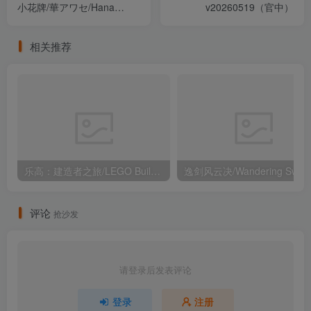
小花牌/華アワセ/Hana
v20260519（官中）
Awase 蛟篇/姬空木篇/唐红/
宇津都篇/伊吕波篇 1-4部合
相关推荐
集 龙神模拟器版 附四部攻略
（官中）
乐高：建造者之旅/LEGO Builder’s Journey v4.0.0（官中）
评论
抢沙发
请登录后发表评论
登录
注册