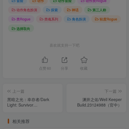
冒险
动作
动作冒险
动作类Rogue
动作角色扮演
探索
神话
第三人称
类Rogue
类魂系列
角色扮演
轻度Rogue
选择取向
喜欢就支持一下吧
点赞
60
分享
收藏
上一篇
下一篇
黑暗之光：幸存者/Dark
渊井之佑/Well Keeper
Light: Survivor
Build.23124988（官中）
Build.23232798（官中）
相关推荐