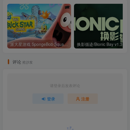
派大星游戏 SpongeBob SquarePants™ （官中）
换影循迹
评论
抢沙发
请登录后发表评论
登录
注册