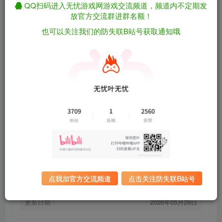
QQ扫码进入无忧游戏网游戏交流频道，频道内不定期发
放官方交流群进群名额！
轮回/Samsara Build.23220073（官中）
免费资源
也可以关注我们的防失联B站号获取通知哦
资源下载
有问题看网站顶部解压运
夸克下载
行教程排查
全站统一解压密码：
迅雷下载
sygu.cc
百度下载
UC下载
游戏大小：
11.4GB
游戏评价：
暂无
点我加官方交流频道
点击关注防失联B站号
游戏版本：
Build.23220073
发行日期：
2026年5月12日
更新日期：
2026年05月29日