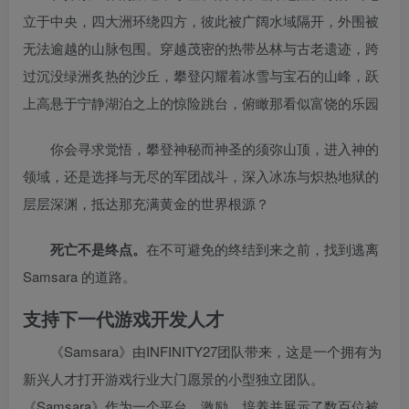
立于中央，四大洲环绕四方，彼此被广阔水域隔开，外围被
无法逾越的山脉包围。穿越茂密的热带丛林与古老遗迹，跨
过沉没绿洲炙热的沙丘，攀登闪耀着冰雪与宝石的山峰，跃
上高悬于宁静湖泊之上的惊险跳台，俯瞰那看似富饶的乐园
你会寻求觉悟，攀登神秘而神圣的须弥山顶，进入神的
领域，还是选择与无尽的军团战斗，深入冰冻与炽热地狱的
层层深渊，抵达那充满黄金的世界根源？
死亡不是终点。
在不可避免的终结到来之前，找到逃离
Samsara 的道路。
支持下一代游戏开发人才
《Samsara》由INFINITY27团队带来，这是一个拥有为
新兴人才打开游戏行业大门愿景的小型独立团队。
《Samsara》作为一个平台，激励、培养并展示了数百位被