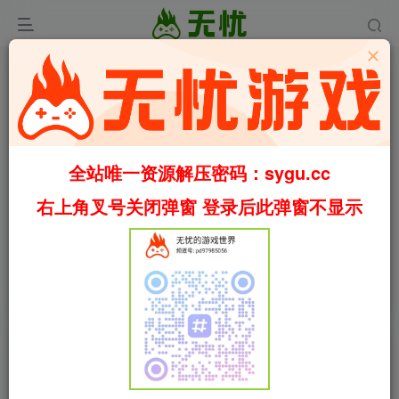
全站唯一资源解压密码：sygu.cc
Video load failed
右上角叉号关闭弹窗 登录后此弹窗不显示
00:00
/
02:14
speed
首页
冒险
正文
0
611
60
轮回/Samsara Build.23220073（官中）
叶无忧
关注
私信
2个月前更新