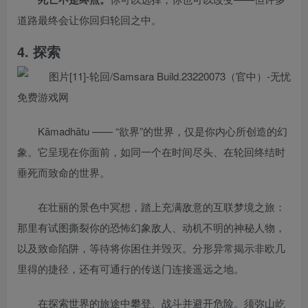
道路最终会让你回归轮回之中。
4. 探索
Kāmadhātu —— “欲界”的世界，仅是你内心所创造的幻
象。它呈现在你面前，如同一个在时间尽头、在轮回终结时
垂死而致命的世界。
在壮丽的景色中冥想，踏上充满敌意的互联梦境之旅：
那里有试图撕裂你的恐怖幻象敌人、动机不明的神秘人物，
以及致命陷阱，等待将你困住并毁灭。分形异常揭示非欧几
里得的捷径，还有可通行的传送门连接遥远之地。
在探索世界的旅途中攀登、战斗并避开危险。须弥山屹