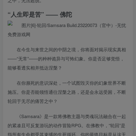
之中，无法超脱。
“人生即是苦” —— 佛陀
在今生与来世之间的中阴之境，你将面对揭示现实真相
——“无常”——的种种诡异与可怖幻象。你是否足够觉悟，
能够看透实相并抵达涅槃？
在你濒死的意识深处，一个试图毁灭你的幻象世界不断
施压。你是否能领悟通往涅槃之路，还是会永远受困，不断
轮回于无尽的痛苦之中？
《Samsara》是一款将佛教主题与类魂玩法融合在一起
的紧凑且可反复游玩的动作冒险RPG。在佛教中，“轮回”是
指所有生命都受其束缚的生死循环。你的最终目标是从这无