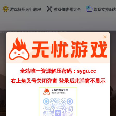
游戏解压运行教程
游戏修改器大全
给我支持&站
全站唯一资源解压密码：sygu.cc
右上角叉号关闭弹窗 登录后此弹窗不显示