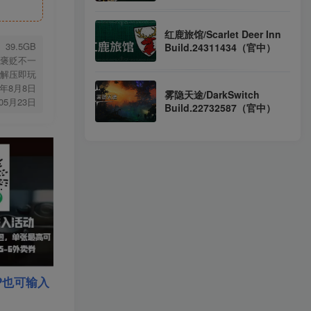
中）
红鹿旅馆/Scarlet Deer Inn
39.5GB
Build.24311434（官中）
褒贬不一
版 解压即玩
5年8月8日
雾隐天途/DarkSwitch
年05月23日
Build.22732587（官中）
P也可输入