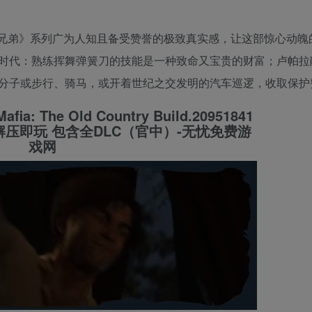
兄弟》系列广为人知且备受赞誉的极致真实感，让这部惊心动魄
时代：熟练挥舞弹簧刀的技能是一种致命又宝贵的财富；卢帕拉
分子或步行、骑马，或开着世纪之交发明的汽车巡逻，收取保护