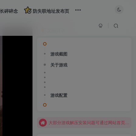
长碎碎念
防失联地址发布页
文章目录
游戏截图
关于游戏
大部分游戏解压安装问题可通过网站首页运行教程排查解决
全站资源解压密码：sygu.cc
网站图片加载不出来？打开加速器，加速steam，清空浏览器缓存试试
游戏配置
网站图片加载不出来？打开加速器，加速steam，清空浏览器缓存试试
求游戏、游戏补档、资源反馈请去网站首页更新征集留言，其他界面响应不及时
大部分游戏解压安装问题可通过网站首页运行教程排查解决
全站资源解压密码：sygu.cc