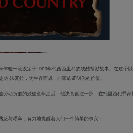
体验一段设定于1900年代西西里岛的残酷帮派故事。在这个
恩佐·法瓦拉，为生存而战，向家族证明你的价值。
迫劳动折磨的残酷童年之后，他决意孤注一掷，在托里西犯罪家
诱惑与艰辛，有力地提醒着人们一个简单的事实：