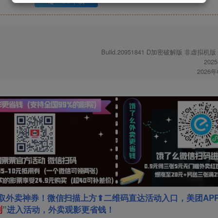
UC下载
Build.20951841 D加密破解版 非虚拟机
202
2026
取外卖神券！微信扫描上方⬆二维码直达活动入口，美团AP
利
”
进入活动，外卖观影更省钱！