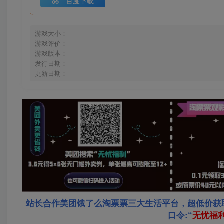
百度下载
游戏大小：
游戏评价：
游戏版本：
发行日期：
更新日期：
站长合作美团饿了么淘票票三大生活平台，超低价获
口令:“
无忧福