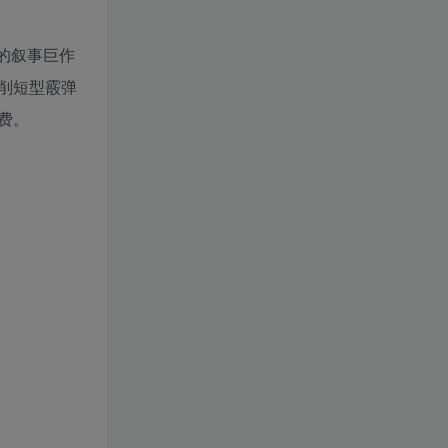
的叙事巨作
削短型霰弹
费。