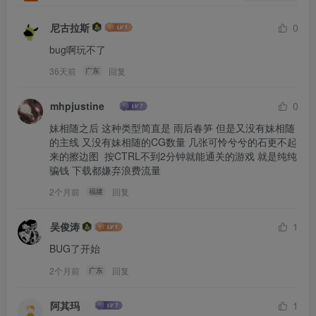
尼古拉斯
0
bug啊玩不了
36天前
回复
广东
mhpjustine
0
妹相随之后 这种类型简直是 雨后春笋 但是又没有妹相随
的主线 又没有妹相随的CG数量 几张可怜兮兮的石更不起
来的擦边图  按CTRL不到2分钟就能通关的游戏 就是纯纯
骗钱 下载都嫌弃浪费流量
2个月前
回复
福建
吴俊涛
1
BUG了开始
2个月前
回复
广东
阿其玛
1