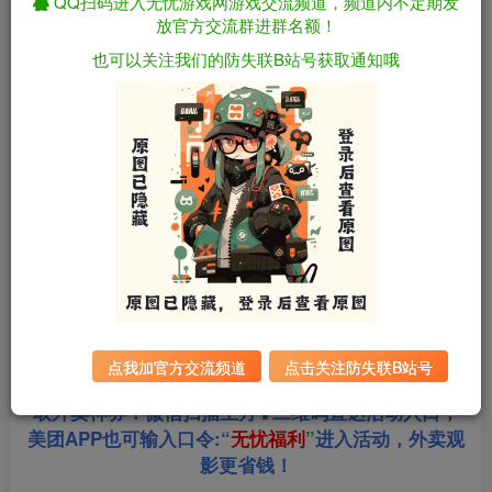
QQ扫码进入无忧游戏网游戏交流频道，频道内不定期发
放官方交流群进群名额！
资源下载
也可以关注我们的防失联B站号获取通知哦
全站统一解压密码：
迅雷下载
sygu.cc
游戏大小：
231MB
游戏版本：
v1.0 机翻汉化版
更新日期：
2026年05月20日
点我加官方交流频道
点击关注防失联B站号
站长合作美团饿了么淘票票三大生活平台，超低价获
取外卖神券！微信扫描上方⬆二维码直达活动入口，
美团APP也可输入口令:“
无忧福利
”
进入活动，外卖观
影更省钱！