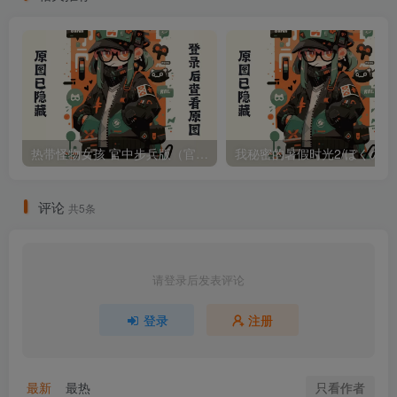
マイカ ～高慢女は暴と辱に
晒される～ Mtool AI汉化润
色版（汉化）
热带怪物女孩 官中步兵版（官中）
我秘密的暑假时光2/ぼく
评论
共5条
请登录后发表评论
登录
注册
只看作者
最新
最热