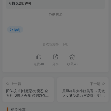
可协议
进行许可
THE END
福利
喜欢就支持一下吧
点赞
40
分享
收藏
43
上一篇
下一篇
[PC+安卓]对魔忍/対魔忍 全
屈辱格斗大小姐美香 ～高傲
系列12部大合集 精翻汉化版
之女遭受暴力与凌辱～/屈辱
部分附全CG存档 部分安卓
格斗令嬢迈卡 ～傲慢女曝露
吉里吉里模拟器运行（汉
于暴力与凌辱之中～/屈辱格
相关推荐
化）
斗大小姐美香/屈辱格闘令嬢