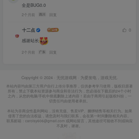
全是BUG0.0
2个月前
回复
四川
十二点
0
感谢站长
2个月前
回复
广东
Copyright © 2024 ·
无忧游戏网
· 为爱发电，游戏无忧.
本站内容均由第三方用户自行上传分享推荐，仅供参考学习使用，版权归原著
所有，禁止下载本站资源参与商业和非法行为，您必须在下载后的24个小时
之内，从您的电脑/手机中彻底删除上述内容！若由于商用引起版权纠纷，一
切责任均由使用者承担。
本站为非商业性盈利网站，没有充值、售卖VIP、捆绑销售等相关行为。如果
侵害了您的合法权益，请您及时与我们联系，会在第一时间删除相关内容。
联系邮箱：carolsy606@gmail.com 或网站留言，其他途径可能收不到或响应
不及时，谢谢。