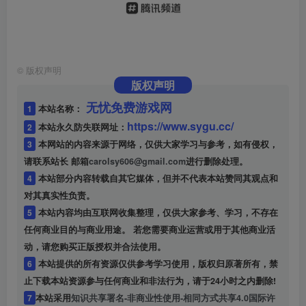
©
版权声明
版权声明
无忧免费游戏网
1
本站名称：
https://www.sygu.cc/
2
本站永久防失联网址：
3
本网站的内容来源于网络，仅供大家学习与参考，如有侵权，
请联系站长 邮箱
carolsy606@gmail.com
进行删除处理。
4
本站部分内容转载自其它媒体，但并不代表本站赞同其观点和
对其真实性负责。
5
本站内容均由互联网收集整理，仅供大家参考、学习，不存在
任何商业目的与商业用途。 若您需要商业运营或用于其他商业活
动，请您购买正版授权并合法使用。
6
本站提供的所有资源仅供参考学习使用，版权归原著所有，禁
止下载本站资源参与任何商业和非法行为，请于24小时之内删除!
7
本站采用
知识共享署名-非商业性使用-相同方式共享4.0国际许