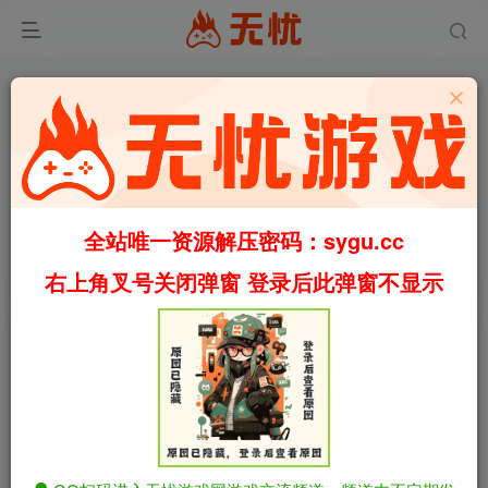
5
5874
40
全站唯一资源解压密码：sygu.cc
兄妹同居生活/Sibling Living v1.0 机翻汉化版（汉化）
首页
福利
正文
右上角叉号关闭弹窗 登录后此弹窗不显示
叶无忧
关注
私信
2个月前更新
兄妹同居生活/Sibling Living v1.0 机翻汉化版
免费资源
（汉化）