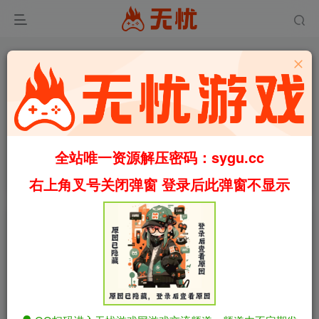
0
3784
53
[PC+安卓]虚幻的羁绊/Ethereal Ties Holiday Special
全站唯一资源解压密码：sygu.cc
v1.0 内嵌AI汉化版（汉化）
首页
手机游戏
正文
右上角叉号关闭弹窗 登录后此弹窗不显示
叶无忧
关注
私信
2个月前更新
[PC+安卓]虚幻的羁绊/Ethereal Ties Holiday
免费资源
Special v1.0 内嵌AI汉化版（汉化）