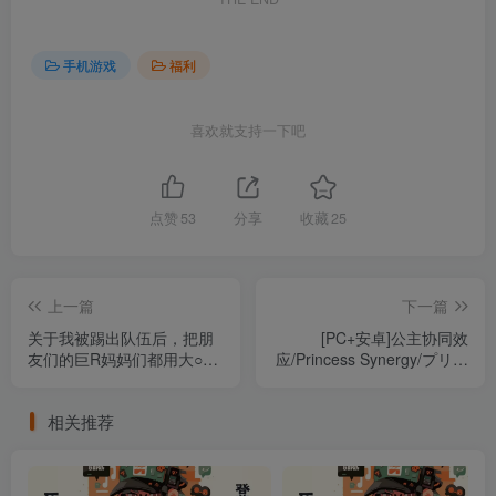
手机游戏
福利
喜欢就支持一下吧
点赞
53
分享
收藏
25
上一篇
下一篇
关于我被踢出队伍后，把朋
[PC+安卓]公主协同效
友们的巨R妈妈们都用大○○
应/Princess Synergy/プリン
背德并让她们怀孕建立后宫
セスシナジー v1.0.21 Mtool
这档事/俺をパーティーから
AI汉化润色版 安卓Mtool模
相关推荐
追放した友達の巨乳ママた
拟器运行（汉化）
ちをデカチン寝取りして孕
ませハーレムを作った件 内
嵌AI汉化版（汉化）