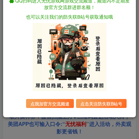
QQ扫码进入无忧游戏网游戏交流频道，频道内不定期发
放官方交流群进群名额！
资源下载
也可以关注我们的防失联B站号获取通知哦
全站统一解压密码：
迅雷下载
sygu.cc
游戏大小：
3.8GB
游戏版本：
v1.0 内嵌AI汉化版
更新日期：
2026年05月16日
点我加官方交流频道
点击关注防失联B站号
站长合作美团饿了么淘票票三大生活平台，超低价获
取外卖神券！微信扫描上方⬆二维码直达活动入口，
美团APP也可输入口令:“
无忧福利
”
进入活动，外卖观
影更省钱！