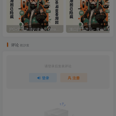
[PC+安卓]吉娜的健身房/Ginas Gym v0.7.3.15 内嵌AI汉化版（汉化）
[重口]暴力学园～魔法科学校文化祭特别节目～/暴力学園～魔法科学
评论
抢沙发
请登录后发表评论
登录
注册