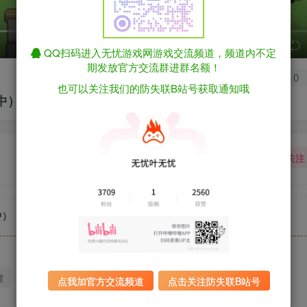
speed
QQ扫码进入无忧游戏网游戏交流频道，频道内不定
期发放官方交流群进群名额！
0
也可以关注我们的防失联B站号获取通知哦
官中）
关注
中）
查
迅雷下载
全站统一解压密码：sygu.cc
点我加官方交流频道
点击关注防失联B站号