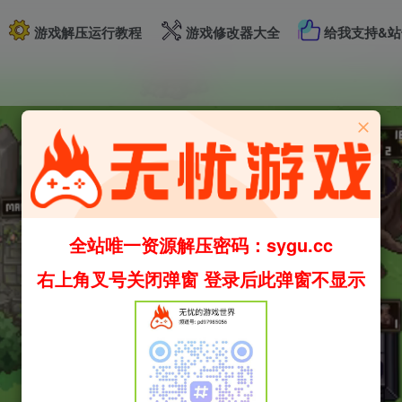
游戏解压运行教程
游戏修改器大全
给我支持&站
全站唯一资源解压密码：sygu.cc
右上角叉号关闭弹窗 登录后此弹窗不显示