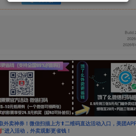
UC下载
Build
202
2026
取外卖神券！微信扫描上方⬆二维码直达活动入口，美团AP
利
”
进入活动，外卖观影更省钱！