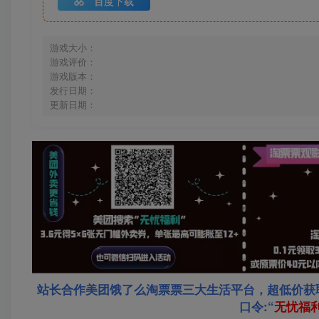
百度下载
游戏大小：
游戏评价：
游戏版本：
发行日期：
更新日期：
站长合作美团饿了么淘票票三大生活平台，超低价获
口令:“
无忧福