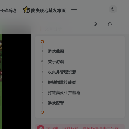
长碎碎念
防失联地址发布页
文章目录
游戏截图
关于游戏
收集并管理资源
大部分游戏解压安装问题可通过网站首页运行教程排查解决
解锁增量技能树
全站资源解压密码：sygu.cc
打造高效生产基地
网站图片加载不出来？打开加速器，加速steam，清空浏览器缓存试试
游戏配置
网站图片加载不出来？打开加速器，加速steam，清空浏览器缓存试试
求游戏、游戏补档、资源反馈请去网站首页更新征集留言，其他界面响应不及时
大部分游戏解压安装问题可通过网站首页运行教程排查解决