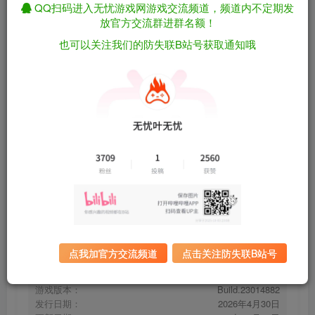
QQ扫码进入无忧游戏网游戏交流频道，频道内不定期发
放官方交流群进群名额！
也可以关注我们的防失联B站号获取通知哦
可爱冒险记/Adorable Adventures
免费资源
Build.23014882（官中）
资源下载
有问题看网站顶部解压运
夸克下载
行教程排查
全站统一解压密码：
迅雷下载
sygu.cc
百度下载
UC下载
点我加官方交流频道
点击关注防失联B站号
游戏大小：
2.9GB
游戏评价：
特别好评
游戏版本：
Build.23014882
发行日期：
2026年4月30日