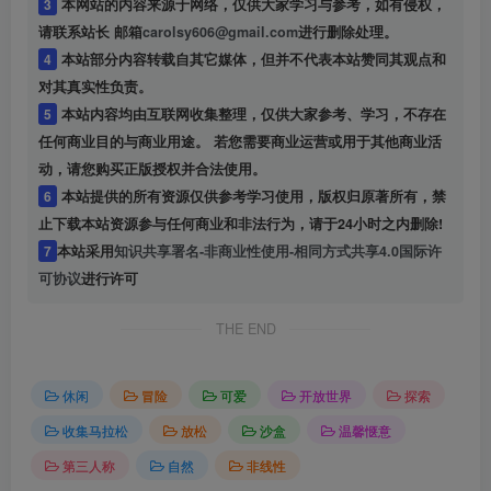
3
本网站的内容来源于网络，仅供大家学习与参考，如有侵权，
请联系站长 邮箱
carolsy606@gmail.com
进行删除处理。
4
本站部分内容转载自其它媒体，但并不代表本站赞同其观点和
对其真实性负责。
5
本站内容均由互联网收集整理，仅供大家参考、学习，不存在
任何商业目的与商业用途。 若您需要商业运营或用于其他商业活
动，请您购买正版授权并合法使用。
6
本站提供的所有资源仅供参考学习使用，版权归原著所有，禁
止下载本站资源参与任何商业和非法行为，请于24小时之内删除!
7
本站采用
知识共享署名-非商业性使用-相同方式共享4.0国际许
可协议
进行许可
THE END
休闲
冒险
可爱
开放世界
探索
收集马拉松
放松
沙盒
温馨惬意
第三人称
自然
非线性