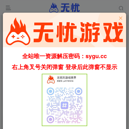
全站唯一资源解压密码：sygu.cc
Video load failed
右上角叉号关闭弹窗 登录后此弹窗不显示
00:00
/
01:39
speed
首页
休闲
正文
0
686
22
可爱冒险记/Adorable Adventures
Build.23014882（官中）
叶无忧
关注
私信
2个月前更新