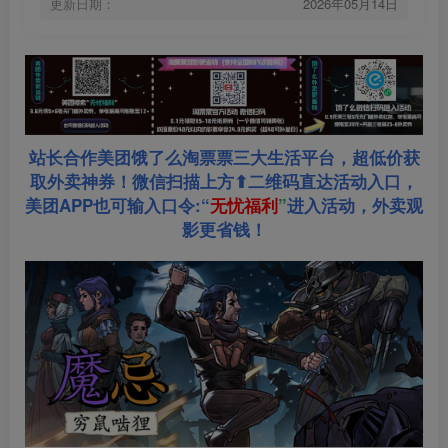
更新日期：
2026年05月14日
站长合作美团饿了么淘票票三大生活平台，超低价获
取外卖神券！微信扫描上方⬆二维码直达活动入口，
美团APP也可输入口令:“
无忧福利
”
进入活动，外卖观
影更省钱！