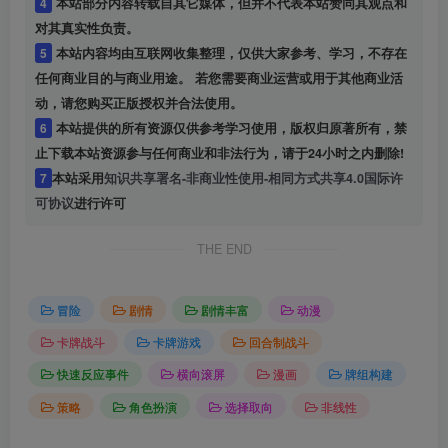
4
本站部分内容转载自其它媒体，但并不代表本站赞同其观点和
对其真实性负责。
5
本站内容均由互联网收集整理，仅供大家参考、学习，不存在
任何商业目的与商业用途。 若您需要商业运营或用于其他商业活
动，请您购买正版授权并合法使用。
6
本站提供的所有资源仅供参考学习使用，版权归原著所有，禁
止下载本站资源参与任何商业和非法行为，请于24小时之内删除!
7
本站采用
知识共享署名-非商业性使用-相同方式共享4.0国际许
可协议
进行许可
THE END
冒险
剧情
剧情丰富
动漫
卡牌战斗
卡牌游戏
回合制战斗
快速反应事件
横向滚屏
漫画
牌组构建
策略
角色扮演
选择取向
非线性