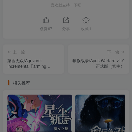
喜欢就支持一下吧
点赞
97
分享
收藏
1
上一篇
下一篇
菜园无双/Agrivore:
猿猴战争/Apes Warfare v1.0
Incremental Farming
正式版（官中）
Build.23012242（官中）
相关推荐