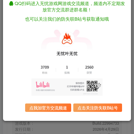
QQ扫码进入无忧游戏网游戏交流频道，频道内不定期发
放官方交流群进群名额！
也可以关注我们的防失联B站号获取通知哦
魔忌/Magin: The Rat Project Stories
免费资源
Build.22994733（官中）
资源下载
有问题看网站顶部解压运
夸克下载
行教程排查
全站统一解压密码：
迅雷下载
sygu.cc
百度下载
UC下载
点我加官方交流频道
点击关注防失联B站号
游戏大小：
2GB
游戏评价：
多半好评
游戏版本：
Build.22994733
发行日期：
2026年4月29日