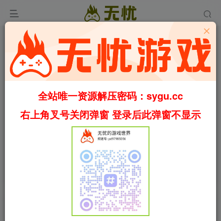
全站唯一资源解压密码：sygu.cc
右上角叉号关闭弹窗 登录后此弹窗不显示
00:00
/
01:46
speed
首页
冒险
正文
0
803
97
魔忌/Magin: The Rat Project Stories
Build.22994733（官中）
叶无忧
关注
私信
2个月前更新