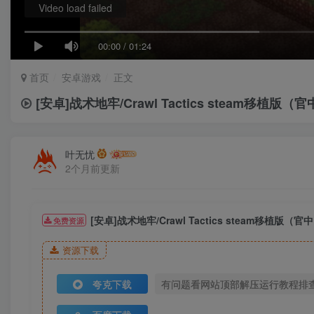
Video load failed
00:00
/
01:24
首页
安卓游戏
正文
[安卓]战术地牢/Crawl Tactics steam移植版（
叶无忧
2个月前更新
[安卓]战术地牢/Crawl Tactics steam移植版（官
免费资源
资源下载
夸克下载
有问题看网站顶部解压运行教程排