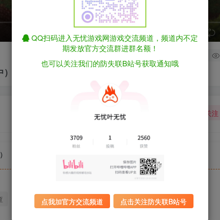
speed
QQ扫码进入无忧游戏网游戏交流频道，频道内不定
期发放官方交流群进群名额！
0
也可以关注我们的防失联B站号获取通知哦
官中）
关注
中）
查
迅雷下载
全站统一解压密码：sygu.cc
点我加官方交流频道
点击关注防失联B站号