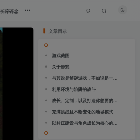
长碎碎念
文章目录
游戏截图
关于游戏
与其说是解谜游戏，不如说是一款正统的战术 RPG 战斗体验！
利用环境与陷阱的战斗
大部分游戏解压安装问题可通过网站首页运行教程排查解决
成长、定制，以及打造你想要的队伍
全站资源解压密码：sygu.cc
充满挑战且不断变化的地城模式
网站图片加载不出来？打开加速器，加速steam，清空浏览器缓存试试
以村庄建设与角色成长为核心的任务模式
网站图片加载不出来？打开加速器，加速steam，清空浏览器缓存试试