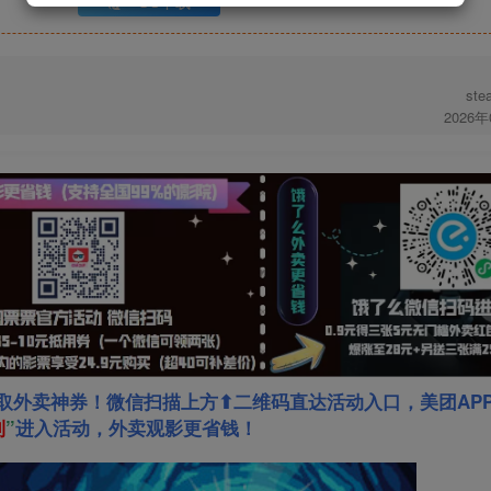
UC下载
st
2026
取外卖神券！微信扫描上方⬆二维码直达活动入口，美团AP
利
”
进入活动，外卖观影更省钱！