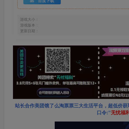
百度下载
游戏大小：
游戏版本：
更新日期：
站长合作美团饿了么淘票票三大生活平台，超低价获
口令:“
无忧福