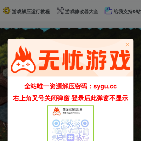
游戏解压运行教程
游戏修改器大全
给我支持&站
全站唯一资源解压密码：sygu.cc
右上角叉号关闭弹窗 登录后此弹窗不显示