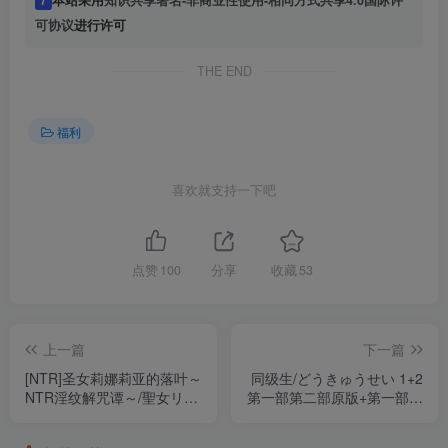
可协议
进行许可
THE END
福利
喜欢就支持一下吧
点赞
100
分享
收藏
53
上一篇
下一篇
[NTR]圣女莉娜莉亚的落叶～
同级生/どうきゅうせい 1+2
NTR淫纹解咒谭～/聖女リナ
第一部第二部原版+第一部第
リアの落葉～寝取淫紋解呪
二部重制版共四部合集完整
譚～ Mtool AI汉化润色版 附
版 集成汉化（汉化）