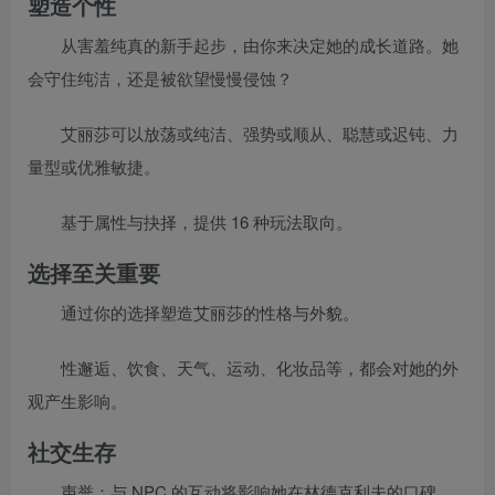
塑造个性
从害羞纯真的新手起步，由你来决定她的成长道路。她
会守住纯洁，还是被欲望慢慢侵蚀？
艾丽莎可以放荡或纯洁、强势或顺从、聪慧或迟钝、力
量型或优雅敏捷。
基于属性与抉择，提供 16 种玩法取向。
选择至关重要
通过你的选择塑造艾丽莎的性格与外貌。
性邂逅、饮食、天气、运动、化妆品等，都会对她的外
观产生影响。
社交生存
声誉：与 NPC 的互动将影响她在林德克利夫的口碑。