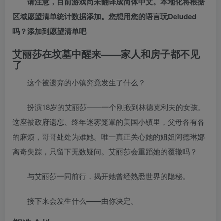
请注意，目前游戏尚未翻译成简体中文。本地化将根据
区域愿望清单统计数据添加。您想用您的语言玩Deluded
吗？添加到愿望清单吧
艾丽莎在坟墓中醒来——家人和房子都不见
了
这个被遗弃的小镇究竟发生了什么？
扮演18岁的艾丽莎——一个刚搬到林德克利夫的女孩。
这座被政府遗忘、终年迷雾笼罩的美国小镇里，父母各有各
的麻烦，哥哥处处为难她。唯一真正关心她的姐姐阿德琳娜
离奇失踪，只留下无数疑问。艾丽莎会重蹈她的覆辙吗？
与艾丽莎一同前行，揭开她曾经熟悉世界的隐秘。
接下来会发生什么——由你决定。