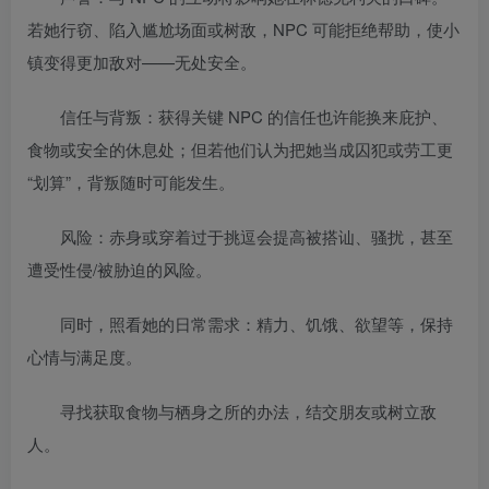
若她行窃、陷入尴尬场面或树敌，NPC 可能拒绝帮助，使小
镇变得更加敌对——无处安全。
信任与背叛：获得关键 NPC 的信任也许能换来庇护、
食物或安全的休息处；但若他们认为把她当成囚犯或劳工更
“划算”，背叛随时可能发生。
风险：赤身或穿着过于挑逗会提高被搭讪、骚扰，甚至
遭受性侵/被胁迫的风险。
同时，照看她的日常需求：精力、饥饿、欲望等，保持
心情与满足度。
寻找获取食物与栖身之所的办法，结交朋友或树立敌
人。