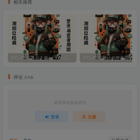
相关推荐
全CG存档（汉化）
[PC+安卓]幕后主脑/マスターマインド Mtool AI汉化版 内置全CG解锁 安卓Mtool模拟器运行（汉化）
[PC+安卓]鲍比的堕落回忆录/Bo
评论
共9条
请登录后发表评论
登录
注册