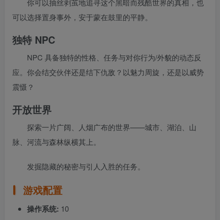
你可以抽丝剥茧地追寻这个黑暗而残酷世界的真相，也
可以选择置身事外，安于蒙在鼓里的平静。
独特 NPC
NPC 具备独特的性格、任务与对你行为/外貌的动态反
应。你会结交伙伴还是结下仇敌？以魅力周旋，还是以威势
震慑？
开放世界
探索一片广阔、人烟广布的世界——城市、湖泊、山
脉、河流与森林纵横其上。
发掘隐藏的秘密与引人入胜的任务。
游戏配置
操作系统:
10