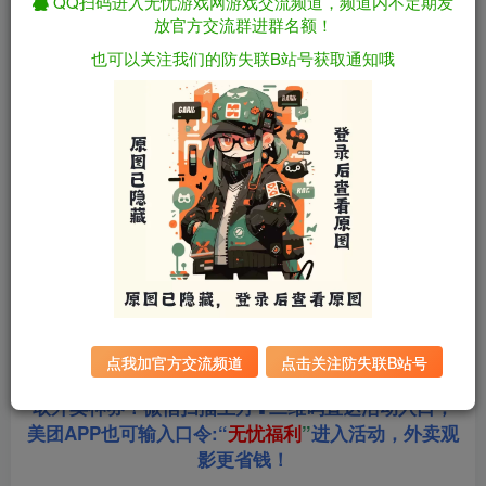
QQ扫码进入无忧游戏网游戏交流频道，频道内不定期发
放官方交流群进群名额！
资源下载
也可以关注我们的防失联B站号获取通知哦
全站统一解压密码：
迅雷下载
sygu.cc
游戏大小：
9.4GB
游戏版本：
v0.4.8 汉化步兵版
更新日期：
2026年05月14日
点我加官方交流频道
点击关注防失联B站号
站长合作美团饿了么淘票票三大生活平台，超低价获
取外卖神券！微信扫描上方⬆二维码直达活动入口，
美团APP也可输入口令:“
无忧福利
”
进入活动，外卖观
影更省钱！