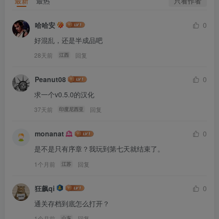
只看作者
最新
最热
哈哈安
0
好混乱，还是半成品吧
28天前
回复
江西
Peanut08
0
求一个v0.5.0的汉化
37天前
回复
印度尼西亚
monanat
0
是不是只有序章？我玩到第七天就结束了。
1个月前
回复
江苏
狂飙qi
0
通关存档到底怎么打开？
1个月前
回复
山东