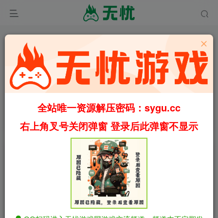
9
5782
100
全站唯一资源解压密码：sygu.cc
妄想症/Deluded v0.4.8 汉化步兵版 内置作弊（官中）
首页
福利
正文
右上角叉号关闭弹窗 登录后此弹窗不显示
叶无忧
关注
私信
2个月前更新
妄想症/Deluded v0.4.8 汉化步兵版 内置作弊
免费资源
（官中）