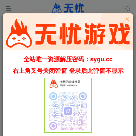
0
1239
29
全站唯一资源解压密码：sygu.cc
中华客栈2：满汉全席/中华一番客栈2：满汉传奇 完整版
（官中）
右上角叉号关闭弹窗 登录后此弹窗不显示
首页
休闲
正文
叶无忧
关注
私信
2个月前更新
中华客栈2：满汉全席/中华一番客栈2：满汉传
免费资源
奇 完整版（官中）