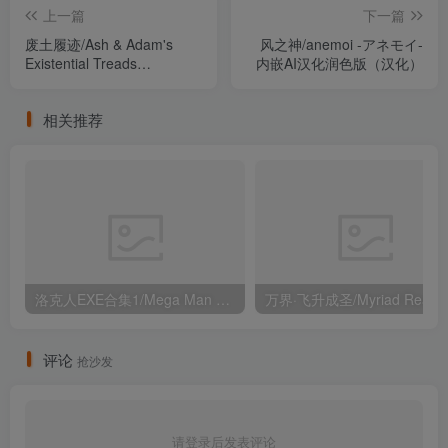
上一篇
下一篇
废土履迹/Ash & Adam's
风之神/anemoi -アネモイ-
Existential Treads
内嵌AI汉化润色版（汉化）
Build.23100269（官中）
相关推荐
洛克人EXE合集1/Mega Man Battle Network Legacy Collection Vol 1 Build.12361001（官中）
万界·飞升成圣/Myri
评论
抢沙发
请登录后发表评论