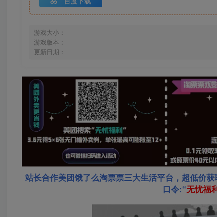
百度下载
游戏大小：
游戏版本：
更新日期：
站长合作美团饿了么淘票票三大生活平台，超低价获
口令:“
无忧福