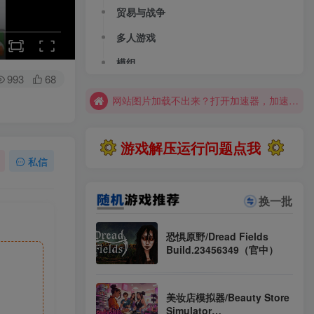
大部分游戏解压安装问题可通过网站首页运行教程排查解决
贸易与战争
全站资源解压密码：sygu.cc
多人游戏
网站图片加载不出来？打开加速器，加速steam，清空浏览器缓存试试
模组
网站图片加载不出来？打开加速器，加速steam，清空浏览器缓存试试
993
68
求游戏、游戏补档、资源反馈请去网站首页更新征集留言，其他界面响应不及时
大部分游戏解压安装问题可通过网站首页运行教程排查解决
游戏解压运行问题点我
全站资源解压密码：sygu.cc
私信
换一批
恐惧原野/Dread Fields
Build.23456349（官中）
美妆店模拟器/Beauty Store
Simulator