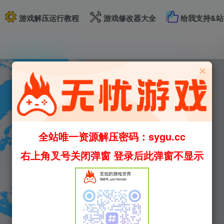
游戏解压运行教程
游戏修改器大全
给我支持&站
全站唯一资源解压密码：sygu.cc
右上角叉号关闭弹窗 登录后此弹窗不显示