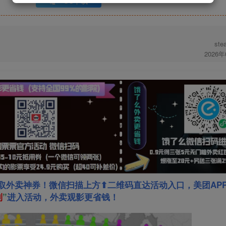
UC下载
st
2026
取外卖神券！微信扫描上方⬆二维码直达活动入口，美团AP
利
”
进入活动，外卖观影更省钱！