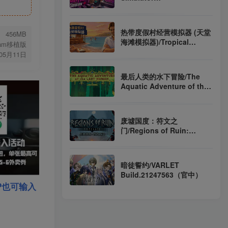
Build.22743132（官中）
热带度假村经营模拟器 (天堂
456MB
海滩模拟器)/Tropical
eam移植版
Resort Simulator
年05月11日
Build.23643626（官中）
最后人类的水下冒险/The
Aquatic Adventure of the
Last Human v1.1.1（英
文）
废墟国度：符文之
门/Regions of Ruin:
Runegate
Build.22778914（官中）
暗徒誓约/VARLET
Build.21247563（官中）
P也可输入