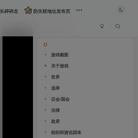
长碎碎念
防失联地址发布页
文章目录
游戏截图
关于游戏
世界
选举
议会/国会
法律
政府
组织和游说团体