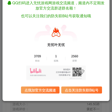
关注
私信
QQ扫码进入无忧游戏网游戏交流频道，频道内不定期发
1个月前更新
放官方交流群进群名额！
也可以关注我们的防失联B站号获取通知哦
极限竞速：地平线6/Forza Horizon 6 v382.893
免费资源
正式离线版 无需登录微软账号 包含全DLC 附有风籁614辆
车存档（官中）
资源下载
有问题看网站顶部解压运
夸克下载
行教程排查
全站统一解压密码：
迅雷下载
sygu.cc
百度下载
UC下载
点我加官方交流频道
点击关注防失联B站号
游戏大小：
145.5GB
游戏评价：
褒贬不一