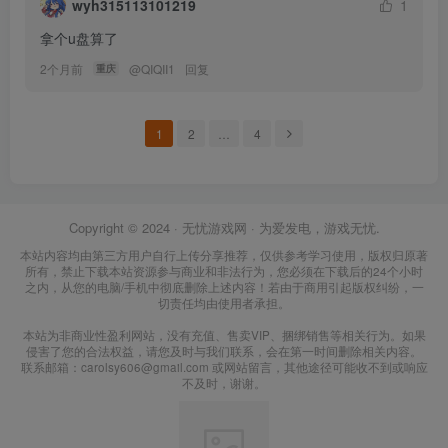
wyh315113101219
1
拿个u盘算了
2个月前
@
QIQII1
回复
重庆
1
2
…
4
Copyright © 2024 ·
无忧游戏网
· 为爱发电，游戏无忧.
本站内容均由第三方用户自行上传分享推荐，仅供参考学习使用，版权归原著
所有，禁止下载本站资源参与商业和非法行为，您必须在下载后的24个小时
之内，从您的电脑/手机中彻底删除上述内容！若由于商用引起版权纠纷，一
切责任均由使用者承担。
本站为非商业性盈利网站，没有充值、售卖VIP、捆绑销售等相关行为。如果
侵害了您的合法权益，请您及时与我们联系，会在第一时间删除相关内容。
联系邮箱：carolsy606@gmail.com 或网站留言，其他途径可能收不到或响应
不及时，谢谢。