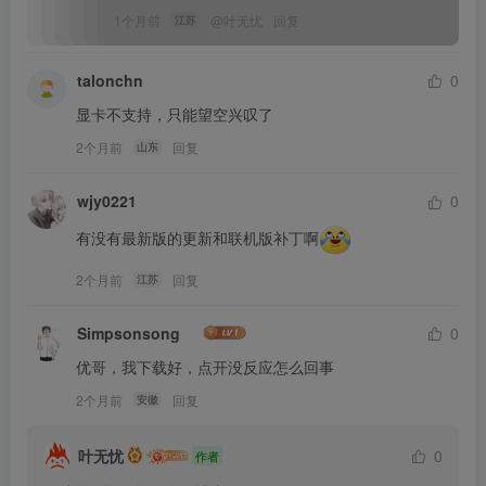
1个月前
@
叶无忧
回复
江苏
talonchn
0
显卡不支持，只能望空兴叹了
2个月前
回复
山东
wjy0221
0
有没有最新版的更新和联机版补丁啊
2个月前
回复
江苏
Simpsonsong
0
优哥，我下载好，点开没反应怎么回事
2个月前
回复
安徽
叶无忧
0
作者