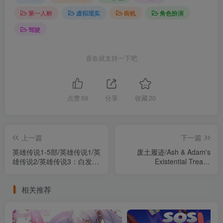
第一人称
虚拟现实
街机
角色扮演
驾驶
喜欢就支持一下吧
点赞
59
分享
收藏
20
上一篇
下一篇
英雄传说1-5部/英雄传说1/英
废土履迹/Ash & Adam's
雄传说2/英雄传说3：白发魔
Existential Treads
女/The Legend of Heroes
Build.23100269（官中）
III：Gagharv trilogy first
相关推荐
White Witch/英雄传说4：朱
红之泪 The Legend of
Heroes IV: A Tear of
Vermillion/英雄传说5:海之槛