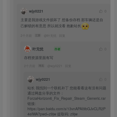
wjy0221
0
主要是我游戏文件损坏了 想备份存档 那车辆还是自
己解锁的有意思 所以就没看 抱歉站长
2个月前
@
叶无忧
回复
江苏
叶无忧
0
作者
存档资源里面有写
2个月前
@
wjy0221
回复
河北
wjy0221
0
站长 我找到一个联机补丁 您能看看这有没有问题
通过网盘分享的文件：
ForzaHorizon6_Fix_Repair_Steam_Generic.rar

链接: 
https://pan.baidu.com/s/13vnAPAI9bGJvCLR2P
4elWA?pwd=z9jw 提取码: z9jw