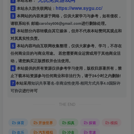
1
本站名称：
https://www.sygu.cc/
2
本站永久防失联网址：
3
本网站的内容来源于网络，仅供大家学习与参考，如有侵权，
请联系站长 邮箱
carolsy606@gmail.com
进行删除处理。
4
本站部分内容转载自其它媒体，但并不代表本站赞同其观点和
对其真实性负责。
5
本站内容均由互联网收集整理，仅供大家参考、学习，不存在
任何商业目的与商业用途。 若您需要商业运营或用于其他商业活
动，请您购买正版授权并合法使用。
6
本站提供的所有资源仅供参考学习使用，版权归原著所有，禁
止下载本站资源参与任何商业和非法行为，请于24小时之内删除!
7
本站采用
知识共享署名-非商业性使用-相同方式共享4.0国际许
可协议
进行许可
THE END
体育
开放世界
拟真
探索
模拟
欢乐
汽车模拟
沙盒
竞速