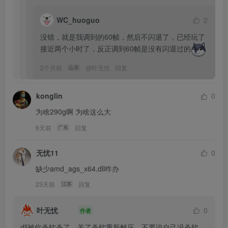
WC_huoguo
2
没错，就是我调到的60帧，然后不闪退了，已经玩了
接近两个小时了，反正调到60帧是没有闪退过的
2个月前
@
叶无忧
回复
山东
konglin
0
为啥290g啊 为啥这么大
6天前
回复
广东
无忧11
0
缺少amd_ags_x64.dll咋办
23天前
回复
江苏
叶无忧
0
作者
dll被你杀软杀了，关了杀软重新解压，不要说自己没杀软，