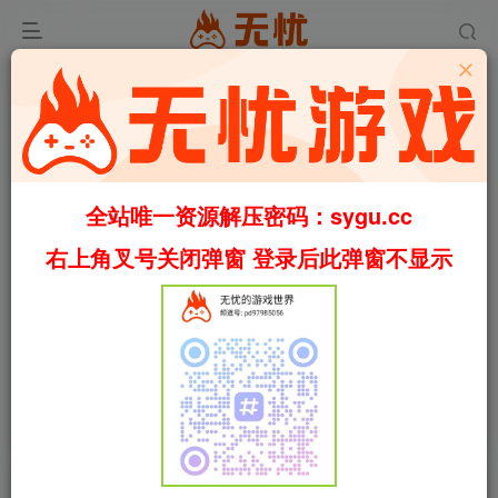
全站唯一资源解压密码：sygu.cc
右上角叉号关闭弹窗 登录后此弹窗不显示
00:00
/
01:35
speed
首页
体育
正文
91
1.7W+
59
极限竞速：地平线6/Forza Horizon 6 v382.893
正式离线版 无需登录微软账号 包含全DLC 附有风
籁614辆车存档（官中）
叶无忧