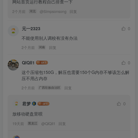
网站首页运行教程自己排查一下
2个月前
@
Simpsonsong
回复
河北
元一2323
0
不能使用别人调校有没有办法
2个月前
回复
河南
QIQII1
0
这个压缩包150G，解压也需要150个G内存不够该怎么解
压不用占内存
2个月前
回复
广西壮族自治区
君梦
0
放移动硬盘里呗
19天前
@
QIQII1
回复
黑龙江