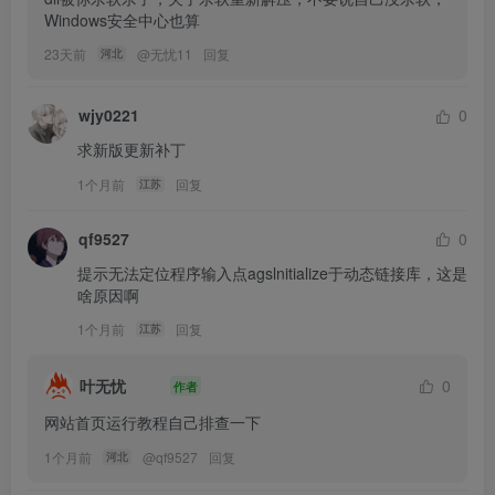
Windows安全中心也算
23天前
@
无忧11
回复
河北
wjy0221
0
求新版更新补丁
1个月前
回复
江苏
qf9527
0
提示无法定位程序输入点agslnitialize于动态链接库，这是
啥原因啊
1个月前
回复
江苏
叶无忧
0
作者
网站首页运行教程自己排查一下
1个月前
@
qf9527
回复
河北