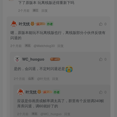
下了原版本 玩离线版还得重新下吗
2个月前
回复
浙江
叶无忧
0
作者
嗯，原版本能玩不玩离线版也行，离线版部分小伙伴反馈有
闪退的
2个月前
@
Watchdog30
回复
河北
WC_huoguo
0
是的，会闪退，不定时闪退还是
2个月前
@
叶无忧
回复
山东
叶无忧
0
作者
应该是你画质或帧率调太高了，群里有个反馈调240帧
库库闪退，调60就好了的
2个月前
@
WC_huoguo
回复
河北