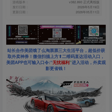
游戏版本：
v382.893 正式离线版
发行日期：
2026年5月19日
更新日期：
2026年05月11日
站长合作美团饿了么淘票票三大生活平台，超低价获
取外卖神券！微信扫描上方⬆二维码直达活动入口，
美团APP也可输入口令:“
无忧福利
”
进入活动，外卖观
影更省钱！