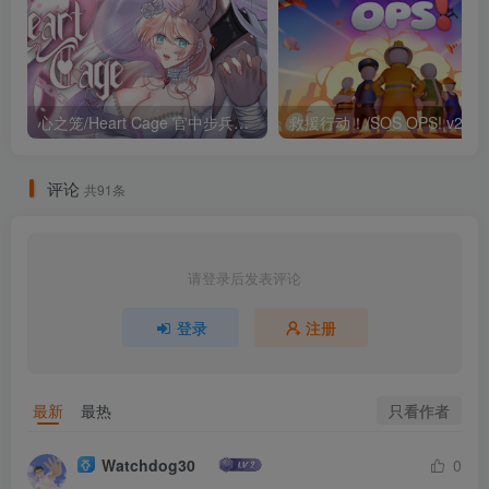
歌 The Legend of Heroes
V：A Cagesong of the
Ocean 1-5部合集 ppsp模拟
器版+DOSBOX版 集成汉化
（汉化）
心之笼/Heart Cage 官中步兵版（官中）
评论
共91条
请登录后发表评论
登录
注册
只看作者
最新
最热
Watchdog30
0