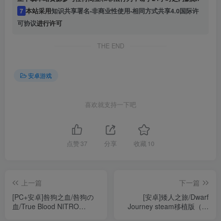
7
本站采用
知识共享署名-非商业性使用-相同方式共享4.0国际许
可协议
进行许可
THE END
安卓游戏
喜欢就支持一下吧
点赞
37
分享
收藏
10
上一篇
下一篇
[PC+安卓]咎狗之血/咎狗の
[安卓]矮人之旅/Dwarf
血/True Blood NITRO
Journey steam移植版（官
ARCHIVE 完整版 安卓吉里
中）