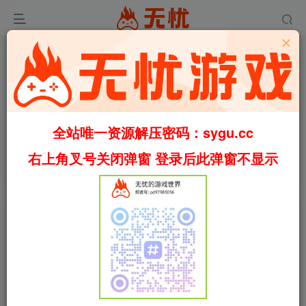
0
4273
37
全站唯一资源解压密码：sygu.cc
[安卓]地牢小队/Dungeon Squad 破解内购版（官中）
右上角叉号关闭弹窗 登录后此弹窗不显示
首页
安卓游戏
正文
叶无忧
关注
私信
2个月前更新
[安卓]地牢小队/Dungeon Squad 破解内购版
免费资源
（官中）